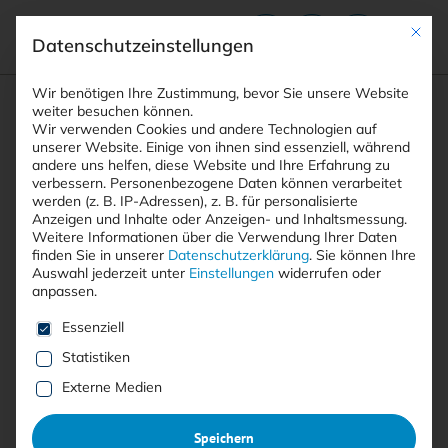
Mit die
Datenschutzeinstellungen
Suchfeld
Wir benötigen Ihre Zustimmung, bevor Sie unsere Website
weiter besuchen können.
Wir verwenden Cookies und andere Technologien auf
unserer Website. Einige von ihnen sind essenziell, während
andere uns helfen, diese Website und Ihre Erfahrung zu
Suchen
verbessern.
Personenbezogene Daten können verarbeitet
STARTSEITE
ARTIKEL
ROOT-ZUGRIFF AUF FIREWALLS: …
Breadcrumb-Navigation
werden (z. B. IP-Adressen), z. B. für personalisierte
Anzeigen und Inhalte oder Anzeigen- und Inhaltsmessung.
Weitere Informationen über die Verwendung Ihrer Daten
finden Sie in unserer
Datenschutzerklärung
.
Sie können Ihre
Auswahl jederzeit unter
Einstellungen
widerrufen oder
Free
anpassen.
Root-Zugriff auf Firewalls:
Es folgt eine Liste der Service-Gruppen, für die eine E
Essenziell
PAN-OS-Lücke wird aktiv
Statistiken
Externe Medien
ausgenutzt
:
Speichern
CVE-2026-0300 TRIFFT EXPONIERTE USER-ID-