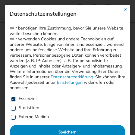
Mit die
Datenschutzeinstellungen
Suchfeld
Wir benötigen Ihre Zustimmung, bevor Sie unsere Website
weiter besuchen können.
Wir verwenden Cookies und andere Technologien auf
unserer Website. Einige von ihnen sind essenziell, während
andere uns helfen, diese Website und Ihre Erfahrung zu
Suchen
verbessern.
Personenbezogene Daten können verarbeitet
STARTSEITE
ARTIKEL
SCHWACHSTELLE IN OPEN VSX
Breadcrumb-Navigation
werden (z. B. IP-Adressen), z. B. für personalisierte
Anzeigen und Inhalte oder Anzeigen- und Inhaltsmessung.
Weitere Informationen über die Verwendung Ihrer Daten
Inhaltsverzeichnis
finden Sie in unserer
Datenschutzerklärung
.
Sie können Ihre
Auswahl jederzeit unter
Einstellungen
widerrufen oder
anpassen.
Es folgt eine Liste der Service-Gruppen, für die eine E
Essenziell
Statistiken
Free
Externe Medien
Schwachstelle in Open VSX
:
Speichern