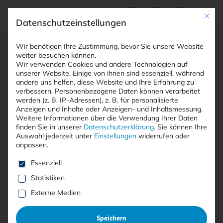
Mit die
Datenschutzeinstellungen
Suchfeld
Wir benötigen Ihre Zustimmung, bevor Sie unsere Website
weiter besuchen können.
Wir verwenden Cookies und andere Technologien auf
unserer Website. Einige von ihnen sind essenziell, während
andere uns helfen, diese Website und Ihre Erfahrung zu
Suchen
verbessern.
Personenbezogene Daten können verarbeitet
STARTSEITE
ARTIKEL
Breadcrumb-Navigation
werden (z. B. IP-Adressen), z. B. für personalisierte
TOR-BASIERTE HINTERTÜR ZIELT AUF …
Anzeigen und Inhalte oder Anzeigen- und Inhaltsmessung.
Weitere Informationen über die Verwendung Ihrer Daten
finden Sie in unserer
Datenschutzerklärung
.
Sie können Ihre
Auswahl jederzeit unter
Einstellungen
widerrufen oder
Inhaltsverzeichnis
anpassen.
Es folgt eine Liste der Service-Gruppen, für die eine E
Essenziell
Statistiken
Mit <kes>+ lesen
Externe Medien
Tor-basierte Hintertür zielt
Speichern