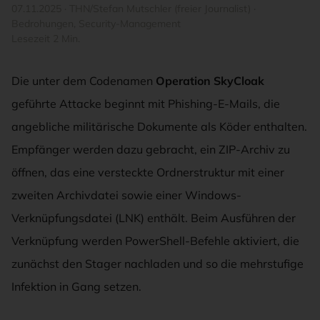
07.11.2025
·
THN/Stefan Mutschler (freier Journalist)
·
Bedrohungen
,
Security-Management
Lesezeit 2 Min.
Die unter dem Codenamen
Operation SkyCloak
geführte Attacke beginnt mit Phishing-E-Mails, die
angebliche militärische Dokumente als Köder enthalten.
Empfänger werden dazu gebracht, ein ZIP-Archiv zu
öffnen, das eine versteckte Ordnerstruktur mit einer
zweiten Archivdatei sowie einer Windows-
Verknüpfungsdatei (LNK) enthält. Beim Ausführen der
Verknüpfung werden PowerShell-Befehle aktiviert, die
zunächst den Stager nachladen und so die mehrstufige
Infektion in Gang setzen.