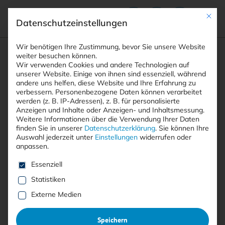
Mit die
Datenschutzeinstellungen
Suchfeld
Wir benötigen Ihre Zustimmung, bevor Sie unsere Website
weiter besuchen können.
Wir verwenden Cookies und andere Technologien auf
unserer Website. Einige von ihnen sind essenziell, während
andere uns helfen, diese Website und Ihre Erfahrung zu
Suchen
verbessern.
Personenbezogene Daten können verarbeitet
STARTSEITE
ARTIKEL
Breadcrumb-Navigation
werden (z. B. IP-Adressen), z. B. für personalisierte
VIER SCHRITTE FÜR EIN UMFASSENDES …
Anzeigen und Inhalte oder Anzeigen- und Inhaltsmessung.
Weitere Informationen über die Verwendung Ihrer Daten
finden Sie in unserer
Datenschutzerklärung
.
Sie können Ihre
Auswahl jederzeit unter
Einstellungen
widerrufen oder
Inhaltsverzeichnis
anpassen.
Es folgt eine Liste der Service-Gruppen, für die eine E
Essenziell
Statistiken
Mit <kes>+ lesen
Externe Medien
Vier Schritte für ein
Speichern