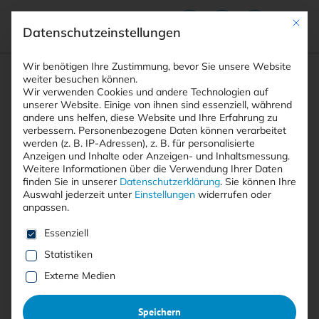
Mit die
Datenschutzeinstellungen
Suchfeld
Wir benötigen Ihre Zustimmung, bevor Sie unsere Website
weiter besuchen können.
Wir verwenden Cookies und andere Technologien auf
unserer Website. Einige von ihnen sind essenziell, während
andere uns helfen, diese Website und Ihre Erfahrung zu
Suchen
verbessern.
Personenbezogene Daten können verarbeitet
STARTSEITE
ARTIKEL
WIE CISOS DIE …
Breadcrumb-Navigation
werden (z. B. IP-Adressen), z. B. für personalisierte
Anzeigen und Inhalte oder Anzeigen- und Inhaltsmessung.
Weitere Informationen über die Verwendung Ihrer Daten
Inhaltsverzeichnis
finden Sie in unserer
Datenschutzerklärung
.
Sie können Ihre
Auswahl jederzeit unter
Einstellungen
widerrufen oder
anpassen.
Es folgt eine Liste der Service-Gruppen, für die eine E
Essenziell
Statistiken
Mit <kes>+ lesen
Externe Medien
Wie CISOs die
Cybersicherheitskommunikati
Speichern