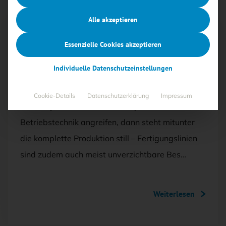
Alle akzeptieren
Mit <kes>+ lesen
Essenzielle Cookies akzeptieren
AUSGABE 3/2023
Individuelle Datenschutzeinstellungen
Rundumsicht oder blinde Flecken?
Cookie-Details
Datenschutzerklärung
Impressum
Wenn Cyber-Kriminelle SAP-Systeme oder die
Betriebstechnik angreifen, dann steht mitunter
die komplette Produktion still – Fertigungslinien
sind zudem auch meist unverzichtbare Bes…
Weiterlesen