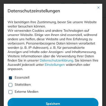
Mit die
Datenschutzeinstellungen
Suchfeld
Wir benötigen Ihre Zustimmung, bevor Sie unsere Website
weiter besuchen können.
Wir verwenden Cookies und andere Technologien auf
unserer Website. Einige von ihnen sind essenziell, während
andere uns helfen, diese Website und Ihre Erfahrung zu
Suchen
verbessern.
Personenbezogene Daten können verarbeitet
STARTSEITE
AUTOREN
ANDREAS NOLTE
Breadcrumb-Navigation
werden (z. B. IP-Adressen), z. B. für personalisierte
Anzeigen und Inhalte oder Anzeigen- und Inhaltsmessung.
Weitere Informationen über die Verwendung Ihrer Daten
finden Sie in unserer
Datenschutzerklärung
.
Sie können Ihre
Auswahl jederzeit unter
Einstellungen
widerrufen oder
anpassen.
Alle Beiträge von Andreas
Es folgt eine Liste der Service-Gruppen, für die eine E
Essenziell
Nolte
Statistiken
Externe Medien
Alle
Free
<kes>+
Speichern