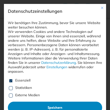
Mit die
Datenschutzeinstellungen
Suchfeld
Wir benötigen Ihre Zustimmung, bevor Sie unsere Website
weiter besuchen können.
Wir verwenden Cookies und andere Technologien auf
unserer Website. Einige von ihnen sind essenziell, während
andere uns helfen, diese Website und Ihre Erfahrung zu
Suchen
verbessern.
Personenbezogene Daten können verarbeitet
STARTSEITE
AUTOREN
CAROLIN WAGNER
Breadcrumb-Navigation
werden (z. B. IP-Adressen), z. B. für personalisierte
Anzeigen und Inhalte oder Anzeigen- und Inhaltsmessung.
Weitere Informationen über die Verwendung Ihrer Daten
finden Sie in unserer
Datenschutzerklärung
.
Sie können Ihre
Auswahl jederzeit unter
Einstellungen
widerrufen oder
anpassen.
Alle Beiträge von Carolin
Es folgt eine Liste der Service-Gruppen, für die eine E
Essenziell
Wagner
Statistiken
Externe Medien
Alle
Free
<kes>+
Speichern