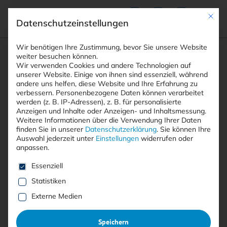
Mit die
Datenschutzeinstellungen
Suchfeld
Wir benötigen Ihre Zustimmung, bevor Sie unsere Website
weiter besuchen können.
Wir verwenden Cookies und andere Technologien auf
unserer Website. Einige von ihnen sind essenziell, während
andere uns helfen, diese Website und Ihre Erfahrung zu
Suchen
verbessern.
Personenbezogene Daten können verarbeitet
STARTSEITE
AUTOREN
CARSTEN HOFFMANN
Breadcrumb-Navigation
werden (z. B. IP-Adressen), z. B. für personalisierte
Anzeigen und Inhalte oder Anzeigen- und Inhaltsmessung.
Weitere Informationen über die Verwendung Ihrer Daten
finden Sie in unserer
Datenschutzerklärung
.
Sie können Ihre
Auswahl jederzeit unter
Einstellungen
widerrufen oder
anpassen.
Alle Beiträge von Carsten
Es folgt eine Liste der Service-Gruppen, für die eine E
Essenziell
Hoffmann
Statistiken
Externe Medien
Carsten Hoffmann
ist Senior Sales Engineer bei
Speichern
Forcepoint. Seine fachlichen Schwerpunkte liegen in den