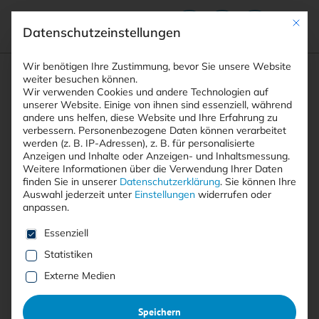
Mit die
Datenschutzeinstellungen
Suchfeld
Wir benötigen Ihre Zustimmung, bevor Sie unsere Website
weiter besuchen können.
Wir verwenden Cookies und andere Technologien auf
unserer Website. Einige von ihnen sind essenziell, während
andere uns helfen, diese Website und Ihre Erfahrung zu
Suchen
verbessern.
Personenbezogene Daten können verarbeitet
STARTSEITE
AUTOREN
CHRISTOPH BAUMGARTNER
Breadcrumb-Navigation
werden (z. B. IP-Adressen), z. B. für personalisierte
Anzeigen und Inhalte oder Anzeigen- und Inhaltsmessung.
Weitere Informationen über die Verwendung Ihrer Daten
finden Sie in unserer
Datenschutzerklärung
.
Sie können Ihre
Auswahl jederzeit unter
Einstellungen
widerrufen oder
anpassen.
Alle Beiträge von Christoph
Es folgt eine Liste der Service-Gruppen, für die eine E
Essenziell
Baumgartner
Statistiken
Externe Medien
Alle
Free
<kes>+
Speichern