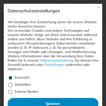
Mit die
Datenschutzeinstellungen
Suchfeld
Wir benötigen Ihre Zustimmung, bevor Sie unsere Website
weiter besuchen können.
Wir verwenden Cookies und andere Technologien auf
unserer Website. Einige von ihnen sind essenziell, während
andere uns helfen, diese Website und Ihre Erfahrung zu
Suchen
verbessern.
Personenbezogene Daten können verarbeitet
STARTSEITE
AUTOREN
DR. ANDREAS PASHALIDIS
Breadcrumb-Navigation
werden (z. B. IP-Adressen), z. B. für personalisierte
Anzeigen und Inhalte oder Anzeigen- und Inhaltsmessung.
Weitere Informationen über die Verwendung Ihrer Daten
finden Sie in unserer
Datenschutzerklärung
.
Sie können Ihre
Auswahl jederzeit unter
Einstellungen
widerrufen oder
anpassen.
Alle Beiträge von Dr. Andreas
Es folgt eine Liste der Service-Gruppen, für die eine E
Essenziell
Pashalidis
Statistiken
Externe Medien
Alle
Free
<kes>+
Speichern