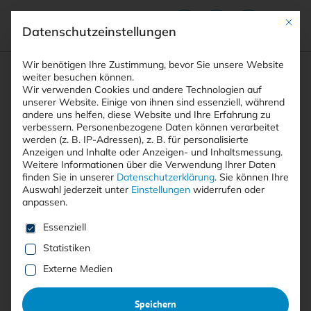
Mit die
Datenschutzeinstellungen
Suchfeld
Wir benötigen Ihre Zustimmung, bevor Sie unsere Website
weiter besuchen können.
Wir verwenden Cookies und andere Technologien auf
unserer Website. Einige von ihnen sind essenziell, während
andere uns helfen, diese Website und Ihre Erfahrung zu
Suchen
verbessern.
Personenbezogene Daten können verarbeitet
STARTSEITE
AUTOREN
DR. CHRISTIAN BERGHOFF
Breadcrumb-Navigation
werden (z. B. IP-Adressen), z. B. für personalisierte
Anzeigen und Inhalte oder Anzeigen- und Inhaltsmessung.
Weitere Informationen über die Verwendung Ihrer Daten
finden Sie in unserer
Datenschutzerklärung
.
Sie können Ihre
Auswahl jederzeit unter
Einstellungen
widerrufen oder
anpassen.
Alle Beiträge von Dr. Christian
Es folgt eine Liste der Service-Gruppen, für die eine E
Essenziell
Berghoff
Statistiken
Externe Medien
Alle
Free
<kes>+
Speichern