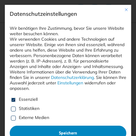
Mit die
Datenschutzeinstellungen
Suchfeld
Wir benötigen Ihre Zustimmung, bevor Sie unsere Website
weiter besuchen können.
Wir verwenden Cookies und andere Technologien auf
unserer Website. Einige von ihnen sind essenziell, während
andere uns helfen, diese Website und Ihre Erfahrung zu
Suchen
verbessern.
Personenbezogene Daten können verarbeitet
STARTSEITE
AUTOREN
DR. KAVEH BASHIRI
Breadcrumb-Navigation
werden (z. B. IP-Adressen), z. B. für personalisierte
Anzeigen und Inhalte oder Anzeigen- und Inhaltsmessung.
Weitere Informationen über die Verwendung Ihrer Daten
finden Sie in unserer
Datenschutzerklärung
.
Sie können Ihre
Auswahl jederzeit unter
Einstellungen
widerrufen oder
anpassen.
Alle Beiträge von Dr. Kaveh
Es folgt eine Liste der Service-Gruppen, für die eine E
Essenziell
Bashiri
Statistiken
Externe Medien
Alle
Free
<kes>+
Speichern