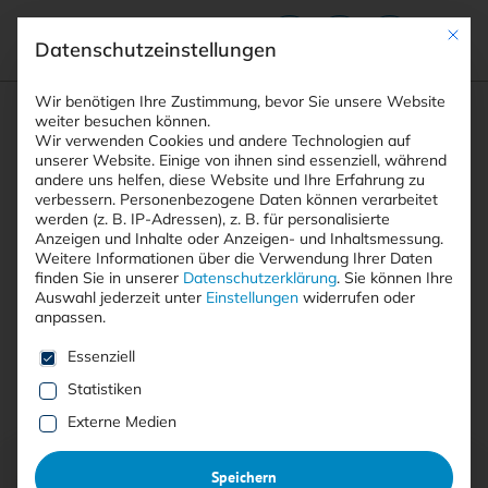
Mit die
Datenschutzeinstellungen
Suchfeld
Wir benötigen Ihre Zustimmung, bevor Sie unsere Website
weiter besuchen können.
Wir verwenden Cookies und andere Technologien auf
unserer Website. Einige von ihnen sind essenziell, während
andere uns helfen, diese Website und Ihre Erfahrung zu
Suchen
verbessern.
Personenbezogene Daten können verarbeitet
STARTSEITE
AUTOREN
FELIX KÖRNER
Breadcrumb-Navigation
werden (z. B. IP-Adressen), z. B. für personalisierte
Anzeigen und Inhalte oder Anzeigen- und Inhaltsmessung.
Weitere Informationen über die Verwendung Ihrer Daten
finden Sie in unserer
Datenschutzerklärung
.
Sie können Ihre
Auswahl jederzeit unter
Einstellungen
widerrufen oder
anpassen.
Alle Beiträge von Felix Körner
Es folgt eine Liste der Service-Gruppen, für die eine E
Essenziell
Statistiken
Alle
Free
<kes>+
Externe Medien
Speichern