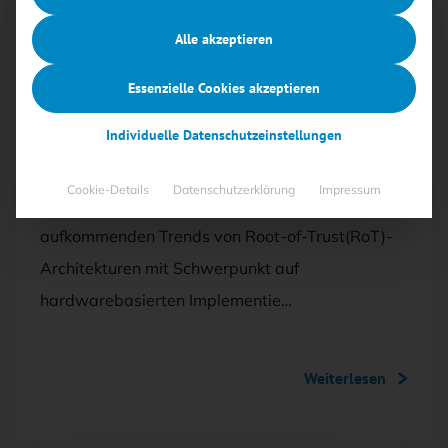
Mit <kes>+ lesen
Alle akzeptieren
AUSGABE 3/2026
Essenzielle Cookies akzeptieren
Felsenfest verankert (2)
Individuelle Datenschutzeinstellungen
Der vorliegende Beitrag analysiert die
Cookie-Details
Datenschutzerklärung
Impressum
Entwicklung, Herausforderungen und
aufkommenden Trends von Root-of-Trust(RoT)-
Architekturen mit Schwerpunkt auf
hardwarebasierten Implementie…
Weiterlesen