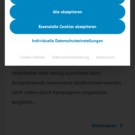
Alle akzeptieren
Mit <kes>+ lesen
Essenzielle Cookies akzeptieren
AUSGABE 5/2020
Individuelle Datenschutzeinstellungen
Phishing for Awareness
Cookie-Details
Datenschutzerklärung
Impressum
Phishing ist eine Gefahr, bei der man ohne die
Mitarbeiter eher wenig ausrichten kann.
Entsprechende Awareness-Maßnahmen werden
nicht selten durch Kampagnen eingeläutet,
begleitet…
Weiterlesen