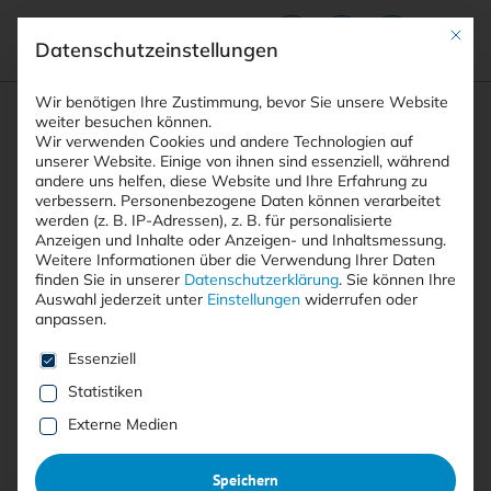
Mit die
Datenschutzeinstellungen
Suchfeld
Wir benötigen Ihre Zustimmung, bevor Sie unsere Website
weiter besuchen können.
Wir verwenden Cookies und andere Technologien auf
unserer Website. Einige von ihnen sind essenziell, während
andere uns helfen, diese Website und Ihre Erfahrung zu
Suchen
verbessern.
Personenbezogene Daten können verarbeitet
STARTSEITE
AUTOREN
FRANZISKA BOEHM
Breadcrumb-Navigation
werden (z. B. IP-Adressen), z. B. für personalisierte
Anzeigen und Inhalte oder Anzeigen- und Inhaltsmessung.
Weitere Informationen über die Verwendung Ihrer Daten
finden Sie in unserer
Datenschutzerklärung
.
Sie können Ihre
Auswahl jederzeit unter
Einstellungen
widerrufen oder
anpassen.
Alle Beiträge von Franziska
Es folgt eine Liste der Service-Gruppen, für die eine E
Essenziell
Boehm
Statistiken
Externe Medien
Alle
Free
<kes>+
Speichern