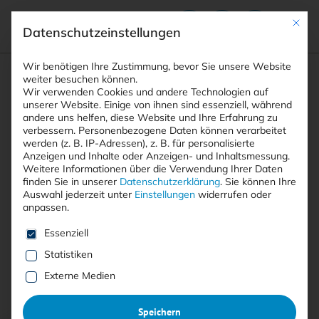
Mit die
Datenschutzeinstellungen
Suchfeld
Wir benötigen Ihre Zustimmung, bevor Sie unsere Website
weiter besuchen können.
Wir verwenden Cookies und andere Technologien auf
unserer Website. Einige von ihnen sind essenziell, während
andere uns helfen, diese Website und Ihre Erfahrung zu
Suchen
verbessern.
Personenbezogene Daten können verarbeitet
STARTSEITE
AUTOREN
HERMANN BEHNERT
Breadcrumb-Navigation
werden (z. B. IP-Adressen), z. B. für personalisierte
Anzeigen und Inhalte oder Anzeigen- und Inhaltsmessung.
Weitere Informationen über die Verwendung Ihrer Daten
finden Sie in unserer
Datenschutzerklärung
.
Sie können Ihre
Auswahl jederzeit unter
Einstellungen
widerrufen oder
anpassen.
Alle Beiträge von Hermann
Es folgt eine Liste der Service-Gruppen, für die eine E
Essenziell
Behnert
Statistiken
Externe Medien
Alle
Free
<kes>+
Speichern