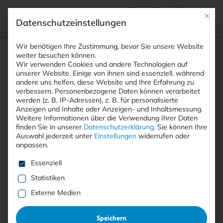
Mit die
Datenschutzeinstellungen
Suchfeld
Wir benötigen Ihre Zustimmung, bevor Sie unsere Website
weiter besuchen können.
Wir verwenden Cookies und andere Technologien auf
unserer Website. Einige von ihnen sind essenziell, während
andere uns helfen, diese Website und Ihre Erfahrung zu
Suchen
verbessern.
Personenbezogene Daten können verarbeitet
STARTSEITE
AUTOREN
JAN METZKE
Breadcrumb-Navigation
werden (z. B. IP-Adressen), z. B. für personalisierte
Anzeigen und Inhalte oder Anzeigen- und Inhaltsmessung.
Weitere Informationen über die Verwendung Ihrer Daten
finden Sie in unserer
Datenschutzerklärung
.
Sie können Ihre
Auswahl jederzeit unter
Einstellungen
widerrufen oder
anpassen.
Alle Beiträge von Jan Metzke
Es folgt eine Liste der Service-Gruppen, für die eine E
Essenziell
Statistiken
Alle
Free
<kes>+
Externe Medien
Speichern
Keine Beiträge gefunden