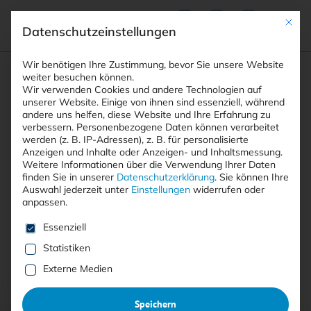
Mit die
Datenschutzeinstellungen
Suchfeld
Wir benötigen Ihre Zustimmung, bevor Sie unsere Website
weiter besuchen können.
Wir verwenden Cookies und andere Technologien auf
unserer Website. Einige von ihnen sind essenziell, während
andere uns helfen, diese Website und Ihre Erfahrung zu
Suchen
verbessern.
Personenbezogene Daten können verarbeitet
STARTSEITE
AUTOREN
KLAUS GHERI
Breadcrumb-Navigation
werden (z. B. IP-Adressen), z. B. für personalisierte
Anzeigen und Inhalte oder Anzeigen- und Inhaltsmessung.
Weitere Informationen über die Verwendung Ihrer Daten
finden Sie in unserer
Datenschutzerklärung
.
Sie können Ihre
Auswahl jederzeit unter
Einstellungen
widerrufen oder
anpassen.
Alle Beiträge von Klaus Gheri
Es folgt eine Liste der Service-Gruppen, für die eine E
Essenziell
Statistiken
Alle
Free
<kes>+
Externe Medien
Speichern