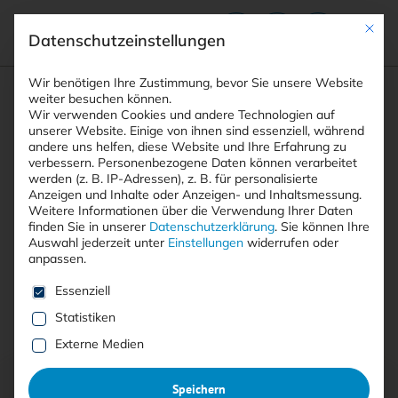
Mit die
Datenschutzeinstellungen
Suchfeld
Wir benötigen Ihre Zustimmung, bevor Sie unsere Website
weiter besuchen können.
Wir verwenden Cookies und andere Technologien auf
unserer Website. Einige von ihnen sind essenziell, während
andere uns helfen, diese Website und Ihre Erfahrung zu
Suchen
verbessern.
Personenbezogene Daten können verarbeitet
STARTSEITE
AUTOREN
KNUT HAUFE
Breadcrumb-Navigation
werden (z. B. IP-Adressen), z. B. für personalisierte
Anzeigen und Inhalte oder Anzeigen- und Inhaltsmessung.
Weitere Informationen über die Verwendung Ihrer Daten
finden Sie in unserer
Datenschutzerklärung
.
Sie können Ihre
Auswahl jederzeit unter
Einstellungen
widerrufen oder
anpassen.
Alle Beiträge von Knut Haufe
Es folgt eine Liste der Service-Gruppen, für die eine E
Essenziell
Statistiken
Alle
Free
<kes>+
Externe Medien
Speichern