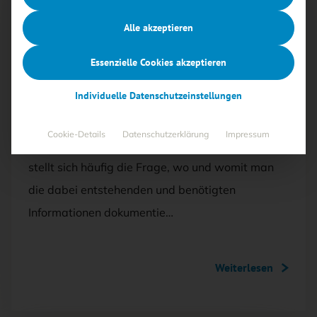
Mit <kes>+ lesen
Alle akzeptieren
AUSGABE 5/2024
Essenzielle Cookies akzeptieren
ISMS-Tools in der Praxis (1)
Individuelle Datenschutzeinstellungen
Im Rahmen des Aufbaus eines
Cookie-Details
Datenschutzerklärung
Impressum
Informationssicherheits-Managements (ISMS)
stellt sich häufig die Frage, wo und womit man
die dabei entstehenden und benötigten
Informationen dokumentie…
Weiterlesen