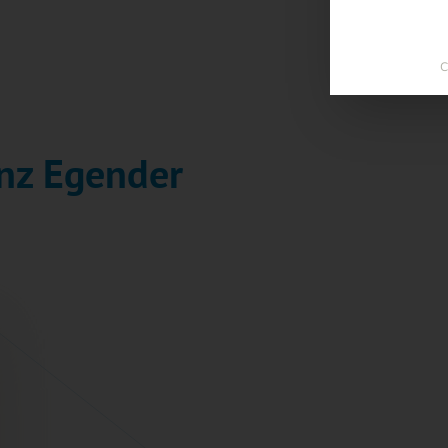
C
enz Egender