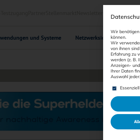
6
Testzugang
Partner
Stellenmarkt
Newsletter
<kes>+
Downlo
Datenschut
Wir benötigen
wendungen und Systeme
Netzwerksicherheit
C
können.
Wir verwenden
von ihnen sind
Erfahrung zu v
werden (z. B. 
Anzeigen- und
Ihrer Daten fi
Auswahl jeder
Es folgt ein
Essenziell
All