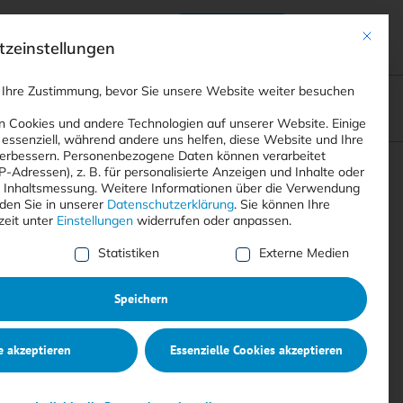
Anmelden
ads
Registrieren
Mit dies
zeinstellungen
 Ihre Zustimmung, bevor Sie unsere Website weiter besuchen
ompliance
<
Webinare
>
<
Printausgaben
>
 Cookies und andere Technologien auf unserer Website. Einige
 essenziell, während andere uns helfen, diese Website und Ihre
erbessern.
Personenbezogene Daten können verarbeitet
IP-Adressen), z. B. für personalisierte Anzeigen und Inhalte oder
Suchen
 Inhaltsmessung.
Weitere Informationen über die Verwendung
nden Sie in unserer
Datenschutzerklärung
.
Sie können Ihre
zeit unter
Einstellungen
widerrufen oder anpassen.
e Liste der Service-Gruppen, für die eine Einwilligung erte
Statistiken
Externe Medien
Speichern
e akzeptieren
Essenzielle Cookies akzeptieren