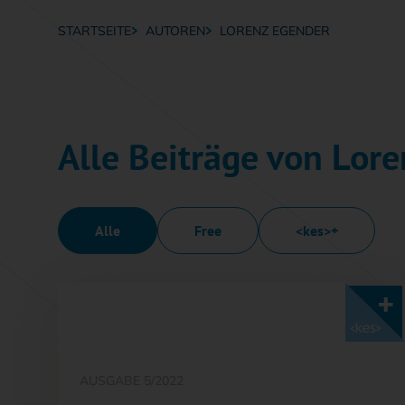
STARTSEITE
AUTOREN
LORENZ EGENDER
Breadcrumb-Navigation
Alle Beiträge von Lor
Alle
Free
<kes>+
Mit <kes>+ lesen
AUSGABE 5/2022