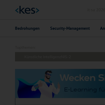
it-sa 202
Header
Hauptnavigation
Bedrohungen
Security-Management
An
Suchfeld
Topthemen:
Künstliche Intelligenz
NIS-2