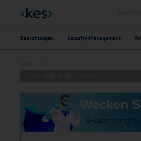
it-sa 202
Header
Hauptnavigation
Bedrohungen
Security-Management
An
Suchfeld
Topthemen:
Künstliche Intelligenz
NIS-2