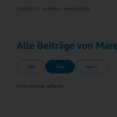
STARTSEITE
AUTOREN
MAREEN DOSE
Breadcrumb-Navigation
Alle Beiträge von Mar
Alle
Free
<kes>+
Keine Beiträge gefunden