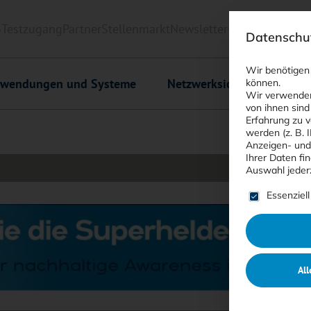
6
Testzugang
Partner
Stellenmarkt
Newsletter
<kes>+
Downlo
Datenschut
Wir benötigen
wendungen und Systeme
Netzwerksicherheit
C
können.
Wir verwenden
von ihnen sind
Erfahrung zu v
werden (z. B. 
Anzeigen- und
Ihrer Daten fi
Auswahl jeder
Es folgt ein
Essenziell
All