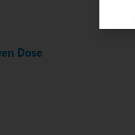
C
een Dose