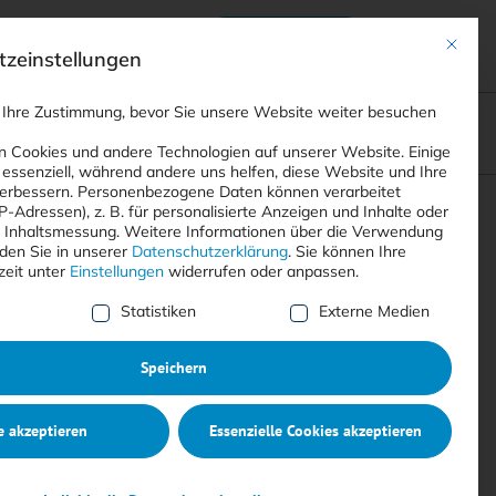
Anmelden
ads
Registrieren
Mit dies
zeinstellungen
 Ihre Zustimmung, bevor Sie unsere Website weiter besuchen
ompliance
<
Webinare
>
<
Printausgaben
>
 Cookies und andere Technologien auf unserer Website. Einige
 essenziell, während andere uns helfen, diese Website und Ihre
erbessern.
Personenbezogene Daten können verarbeitet
IP-Adressen), z. B. für personalisierte Anzeigen und Inhalte oder
Suchen
 Inhaltsmessung.
Weitere Informationen über die Verwendung
nden Sie in unserer
Datenschutzerklärung
.
Sie können Ihre
zeit unter
Einstellungen
widerrufen oder anpassen.
e Liste der Service-Gruppen, für die eine Einwilligung erte
Statistiken
Externe Medien
Speichern
e akzeptieren
Essenzielle Cookies akzeptieren