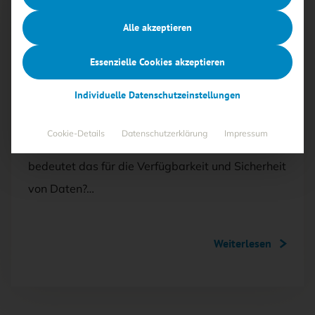
Artikel kostenlos lesen
Alle akzeptieren
AUSGABE 1/2019
Essenzielle Cookies akzeptieren
Grenzenloses Speichern
Individuelle Datenschutzeinstellungen
Lösen sich in Sachen Storage 2019 die Grenzen
Cookie-Details
Datenschutzerklärung
Impressum
zwischen on-Premise und Cloud auf? Was
bedeutet das für die Verfügbarkeit und Sicherheit
von Daten?…
Weiterlesen