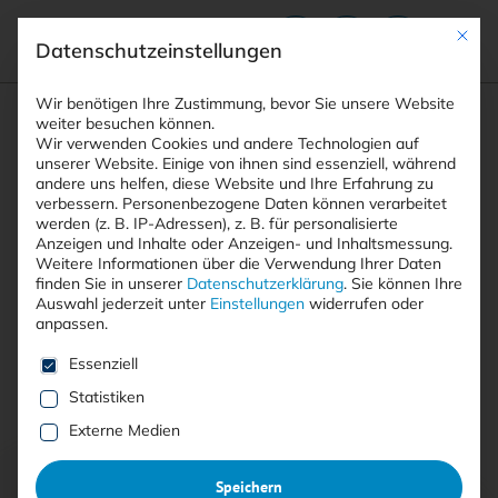
Mit die
Datenschutzeinstellungen
Suchfeld
Wir benötigen Ihre Zustimmung, bevor Sie unsere Website
weiter besuchen können.
Wir verwenden Cookies und andere Technologien auf
unserer Website. Einige von ihnen sind essenziell, während
andere uns helfen, diese Website und Ihre Erfahrung zu
Suchen
verbessern.
Personenbezogene Daten können verarbeitet
STARTSEITE
AUTOREN
MARKUS GRAU
Breadcrumb-Navigation
werden (z. B. IP-Adressen), z. B. für personalisierte
Anzeigen und Inhalte oder Anzeigen- und Inhaltsmessung.
Weitere Informationen über die Verwendung Ihrer Daten
finden Sie in unserer
Datenschutzerklärung
.
Sie können Ihre
Auswahl jederzeit unter
Einstellungen
widerrufen oder
anpassen.
Alle Beiträge von Markus Grau
Es folgt eine Liste der Service-Gruppen, für die eine E
Essenziell
Statistiken
Alle
Free
<kes>+
Externe Medien
Speichern