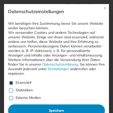
Mit die
Datenschutzeinstellungen
Suchfeld
Wir benötigen Ihre Zustimmung, bevor Sie unsere Website
weiter besuchen können.
Wir verwenden Cookies und andere Technologien auf
unserer Website. Einige von ihnen sind essenziell, während
andere uns helfen, diese Website und Ihre Erfahrung zu
Suchen
verbessern.
Personenbezogene Daten können verarbeitet
STARTSEITE
AUTOREN
MARTIN STEINEBACH
Breadcrumb-Navigation
werden (z. B. IP-Adressen), z. B. für personalisierte
Anzeigen und Inhalte oder Anzeigen- und Inhaltsmessung.
Weitere Informationen über die Verwendung Ihrer Daten
finden Sie in unserer
Datenschutzerklärung
.
Sie können Ihre
Auswahl jederzeit unter
Einstellungen
widerrufen oder
anpassen.
Alle Beiträge von Martin
Es folgt eine Liste der Service-Gruppen, für die eine E
Essenziell
Steinebach
Statistiken
Externe Medien
Alle
Free
<kes>+
Speichern