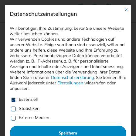
Mit die
Datenschutzeinstellungen
Suchfeld
Wir benötigen Ihre Zustimmung, bevor Sie unsere Website
weiter besuchen können.
Wir verwenden Cookies und andere Technologien auf
unserer Website. Einige von ihnen sind essenziell, während
andere uns helfen, diese Website und Ihre Erfahrung zu
Suchen
verbessern.
Personenbezogene Daten können verarbeitet
STARTSEITE
AUTOREN
MATTHIAS WÜBBELING
Breadcrumb-Navigation
werden (z. B. IP-Adressen), z. B. für personalisierte
Anzeigen und Inhalte oder Anzeigen- und Inhaltsmessung.
Weitere Informationen über die Verwendung Ihrer Daten
finden Sie in unserer
Datenschutzerklärung
.
Sie können Ihre
Auswahl jederzeit unter
Einstellungen
widerrufen oder
anpassen.
Alle Beiträge von Matthias
Es folgt eine Liste der Service-Gruppen, für die eine E
Essenziell
Wübbeling
Statistiken
Externe Medien
Alle
Free
<kes>+
Speichern