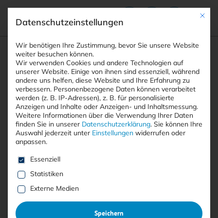
Mit die
Datenschutzeinstellungen
Suchfeld
Wir benötigen Ihre Zustimmung, bevor Sie unsere Website
weiter besuchen können.
Wir verwenden Cookies und andere Technologien auf
unserer Website. Einige von ihnen sind essenziell, während
andere uns helfen, diese Website und Ihre Erfahrung zu
Suchen
verbessern.
Personenbezogene Daten können verarbeitet
STARTSEITE
AUTOREN
MICHAEL BREHM
Breadcrumb-Navigation
werden (z. B. IP-Adressen), z. B. für personalisierte
Anzeigen und Inhalte oder Anzeigen- und Inhaltsmessung.
Weitere Informationen über die Verwendung Ihrer Daten
finden Sie in unserer
Datenschutzerklärung
.
Sie können Ihre
Auswahl jederzeit unter
Einstellungen
widerrufen oder
anpassen.
Alle Beiträge von Michael
Es folgt eine Liste der Service-Gruppen, für die eine E
Essenziell
Brehm
Statistiken
Externe Medien
Alle
Free
<kes>+
Speichern