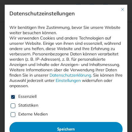
Mit die
Datenschutzeinstellungen
Suchfeld
Wir benötigen Ihre Zustimmung, bevor Sie unsere Website
weiter besuchen können.
Wir verwenden Cookies und andere Technologien auf
unserer Website. Einige von ihnen sind essenziell, während
andere uns helfen, diese Website und Ihre Erfahrung zu
Suchen
verbessern.
Personenbezogene Daten können verarbeitet
STARTSEITE
AUTOREN
MICHAEL VEIT
Breadcrumb-Navigation
werden (z. B. IP-Adressen), z. B. für personalisierte
Anzeigen und Inhalte oder Anzeigen- und Inhaltsmessung.
Weitere Informationen über die Verwendung Ihrer Daten
finden Sie in unserer
Datenschutzerklärung
.
Sie können Ihre
Auswahl jederzeit unter
Einstellungen
widerrufen oder
anpassen.
Alle Beiträge von Michael Veit
Es folgt eine Liste der Service-Gruppen, für die eine E
Essenziell
Statistiken
Michael Veit
ist Technology Evangelist und Manager
Externe Medien
Sales Engineering bei Sophos. Seine fachlichen
Schwerpunkte liegen in den Bereichen Cybersecurity,
Speichern