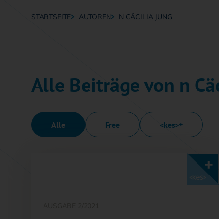
STARTSEITE
AUTOREN
N CÄCILIA JUNG
Breadcrumb-Navigation
Alle Beiträge von n Cä
Alle
Free
<kes>+
Mit <kes>+ lesen
AUSGABE 2/2021