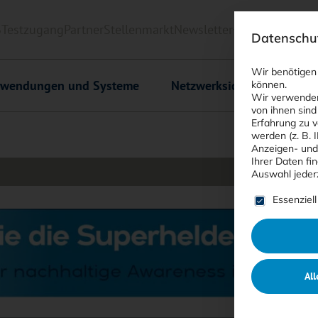
6
Testzugang
Partner
Stellenmarkt
Newsletter
<kes>+
Downlo
Datenschut
Wir benötigen
wendungen und Systeme
Netzwerksicherheit
C
können.
Wir verwenden
von ihnen sind
Erfahrung zu v
werden (z. B. 
Anzeigen- und
Ihrer Daten fi
Auswahl jeder
Es folgt ein
Essenziell
All