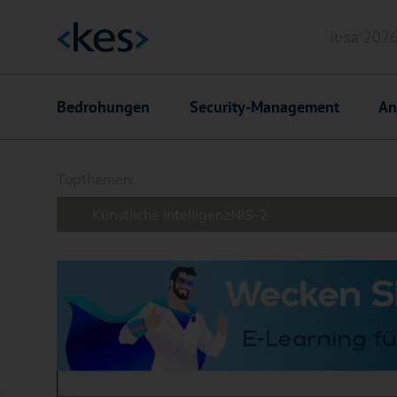
it-sa 202
Header
Hauptnavigation
Bedrohungen
Security-Management
An
Suchfeld
Topthemen:
Künstliche Intelligenz
NIS-2