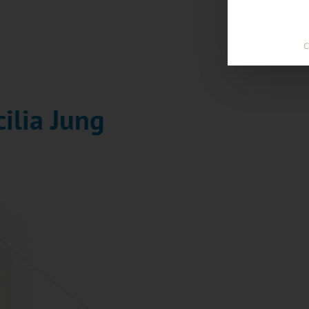
C
cilia Jung