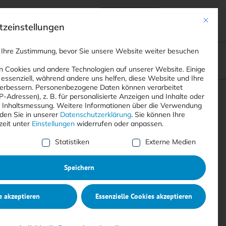
Anmelden
ads
Registrieren
Mit dies
zeinstellungen
 Ihre Zustimmung, bevor Sie unsere Website weiter besuchen
ompliance
<
Webinare
>
<
Printausgaben
>
 Cookies und andere Technologien auf unserer Website. Einige
 essenziell, während andere uns helfen, diese Website und Ihre
erbessern.
Personenbezogene Daten können verarbeitet
IP-Adressen), z. B. für personalisierte Anzeigen und Inhalte oder
Suchen
 Inhaltsmessung.
Weitere Informationen über die Verwendung
nden Sie in unserer
Datenschutzerklärung
.
Sie können Ihre
zeit unter
Einstellungen
widerrufen oder anpassen.
e Liste der Service-Gruppen, für die eine Einwilligung erte
Statistiken
Externe Medien
Speichern
e akzeptieren
Essenzielle Cookies akzeptieren