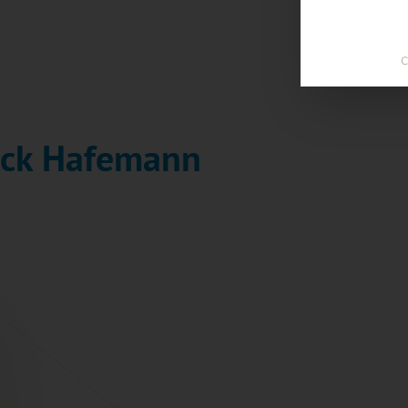
C
rick Hafemann