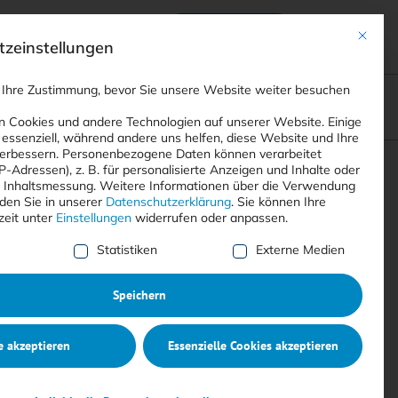
Anmelden
ads
Registrieren
Mit dies
zeinstellungen
 Ihre Zustimmung, bevor Sie unsere Website weiter besuchen
ompliance
<
Webinare
>
<
Printausgaben
>
 Cookies und andere Technologien auf unserer Website. Einige
 essenziell, während andere uns helfen, diese Website und Ihre
erbessern.
Personenbezogene Daten können verarbeitet
IP-Adressen), z. B. für personalisierte Anzeigen und Inhalte oder
Suchen
 Inhaltsmessung.
Weitere Informationen über die Verwendung
nden Sie in unserer
Datenschutzerklärung
.
Sie können Ihre
zeit unter
Einstellungen
widerrufen oder anpassen.
e Liste der Service-Gruppen, für die eine Einwilligung erte
Statistiken
Externe Medien
Speichern
e akzeptieren
Essenzielle Cookies akzeptieren