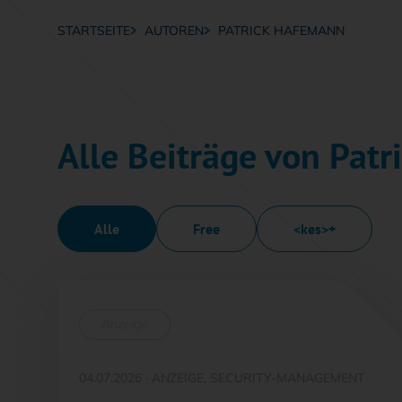
STARTSEITE
AUTOREN
PATRICK HAFEMANN
Breadcrumb-Navigation
Alle Beiträge von Pat
Alle
Free
<kes>+
Anzeige
04.07.2026
·
ANZEIGE, SECURITY-MANAGEMENT