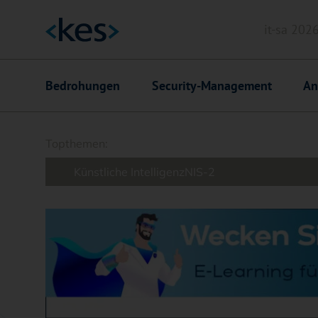
it-sa 202
Header
Hauptnavigation
Bedrohungen
Security-Management
An
Suchfeld
Topthemen:
Künstliche Intelligenz
NIS-2