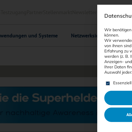
6
Testzugang
Partner
Stellenmarkt
Newsletter
<kes>+
Downlo
Datenschut
Wir benötigen
wendungen und Systeme
Netzwerksicherheit
C
können.
Wir verwenden
von ihnen sind
Erfahrung zu v
werden (z. B. 
Anzeigen- und
Ihrer Daten fi
Auswahl jeder
Es folgt ein
Essenziell
All