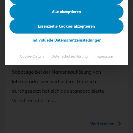
Alle akzeptieren
Mit <kes>+ lesen
Essenzielle Cookies akzeptieren
AUSGABE 6/2021
Individuelle Datenschutzeinstellungen
Licht und Schatten um DNSSEC
Cookie-Details
Datenschutzerklärung
Impressum
Die DNS-Erweiterung DNSSEC soll manipulative
Sabotage bei der Namensauflösung von
Internetadressen verhindern. Gänzlich
durchgesetzt hat sich das standardisierte
Verfahren aber bis…
Weiterlesen