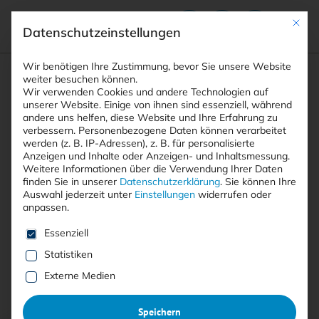
Mit die
Datenschutzeinstellungen
Suchfeld
Wir benötigen Ihre Zustimmung, bevor Sie unsere Website
weiter besuchen können.
Wir verwenden Cookies und andere Technologien auf
unserer Website. Einige von ihnen sind essenziell, während
andere uns helfen, diese Website und Ihre Erfahrung zu
Suchen
verbessern.
Personenbezogene Daten können verarbeitet
STARTSEITE
AUTOREN
PATRICK SIMON
Breadcrumb-Navigation
werden (z. B. IP-Adressen), z. B. für personalisierte
Anzeigen und Inhalte oder Anzeigen- und Inhaltsmessung.
Weitere Informationen über die Verwendung Ihrer Daten
finden Sie in unserer
Datenschutzerklärung
.
Sie können Ihre
Auswahl jederzeit unter
Einstellungen
widerrufen oder
anpassen.
Alle Beiträge von Patrick
Es folgt eine Liste der Service-Gruppen, für die eine E
Essenziell
Simon
Statistiken
Externe Medien
Alle
Free
<kes>+
Speichern