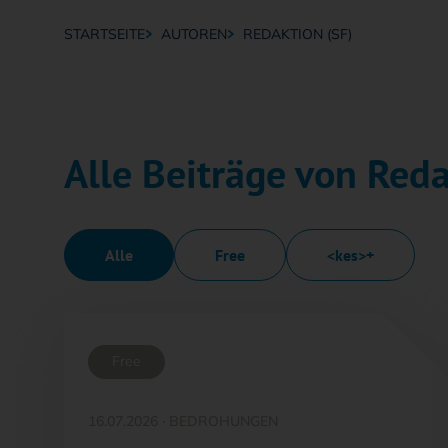
STARTSEITE
AUTOREN
REDAKTION (SF)
Breadcrumb-Navigation
Alle Beiträge von Reda
Alle
Free
<kes>+
Free
16.07.2026
·
BEDROHUNGEN