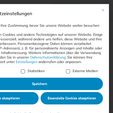
Anmelden
ads
Registrieren
Mit dies
zeinstellungen
 Ihre Zustimmung, bevor Sie unsere Website weiter besuchen
ompliance
<
Webinare
>
<
Printausgaben
>
 Cookies und andere Technologien auf unserer Website. Einige
 essenziell, während andere uns helfen, diese Website und Ihre
erbessern.
Personenbezogene Daten können verarbeitet
IP-Adressen), z. B. für personalisierte Anzeigen und Inhalte oder
Suchen
 Inhaltsmessung.
Weitere Informationen über die Verwendung
nden Sie in unserer
Datenschutzerklärung
.
Sie können Ihre
zeit unter
Einstellungen
widerrufen oder anpassen.
e Liste der Service-Gruppen, für die eine Einwilligung erte
Statistiken
Externe Medien
Speichern
e akzeptieren
Essenzielle Cookies akzeptieren