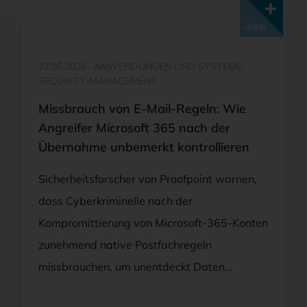
Mit <kes>+ lesen
27.05.2026
·
ANWENDUNGEN UND SYSTEME,
SECURITY-MANAGEMENT
Missbrauch von E-Mail-Regeln: Wie
Angreifer Microsoft 365 nach der
Übernahme unbemerkt kontrollieren
Sicherheitsforscher von Proofpoint warnen,
dass Cyberkriminelle nach der
Kompromittierung von Microsoft-365-Konten
zunehmend native Postfachregeln
missbrauchen, um unentdeckt Daten…