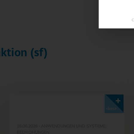
C
ktion (sf)
Mit <kes>+ lesen
16.06.2026
·
ANWENDUNGEN UND SYSTEME,
BEDROHUNGEN