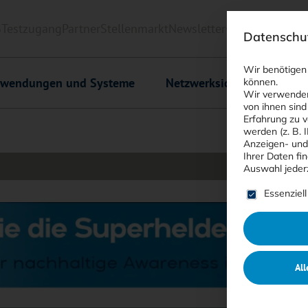
6
Testzugang
Partner
Stellenmarkt
Newsletter
<kes>+
Downlo
Datenschut
Wir benötigen
wendungen und Systeme
Netzwerksicherheit
C
können.
Wir verwenden
von ihnen sind
Erfahrung zu v
werden (z. B. 
Anzeigen- und
Ihrer Daten fi
Auswahl jeder
Es folgt ein
Essenziell
All