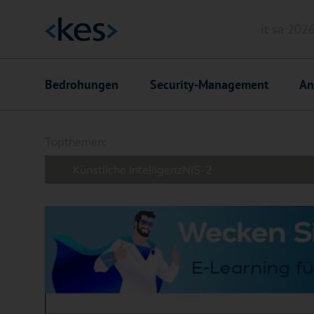
it-sa 202
Header
Hauptnavigation
Bedrohungen
Security-Management
An
Suchfeld
Topthemen:
Künstliche Intelligenz
NIS-2