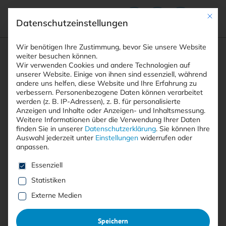
Mit die
Datenschutzeinstellungen
Suchfeld
Wir benötigen Ihre Zustimmung, bevor Sie unsere Website
weiter besuchen können.
Wir verwenden Cookies und andere Technologien auf
unserer Website. Einige von ihnen sind essenziell, während
andere uns helfen, diese Website und Ihre Erfahrung zu
Suchen
verbessern.
Personenbezogene Daten können verarbeitet
STARTSEITE
AUTOREN
SEBASTIAN NEUMAIER
Breadcrumb-Navigation
werden (z. B. IP-Adressen), z. B. für personalisierte
Anzeigen und Inhalte oder Anzeigen- und Inhaltsmessung.
Weitere Informationen über die Verwendung Ihrer Daten
finden Sie in unserer
Datenschutzerklärung
.
Sie können Ihre
Auswahl jederzeit unter
Einstellungen
widerrufen oder
anpassen.
Alle Beiträge von Sebastian
Es folgt eine Liste der Service-Gruppen, für die eine E
Essenziell
Neumaier
Statistiken
Externe Medien
Alle
Free
<kes>+
Speichern