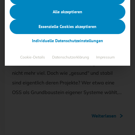
Alle akzeptieren
Artikel kostenlos lesen
Essenzielle Cookies akzeptieren
AUSGABE 1/2025
Individuelle Datenschutzeinstellungen
Critical Open-Source Software Database
Cookie-Details
Datenschutzerklärung
Impressum
Ohne Open-Source-Software (OSS) geht heute
nicht mehr viel. Doch wie „gesund“ und stabil
sind eigentlich deren Projekte? Wer etwa eine
OSS als Grundbaustein eigener Systeme wählt,…
Weiterlesen