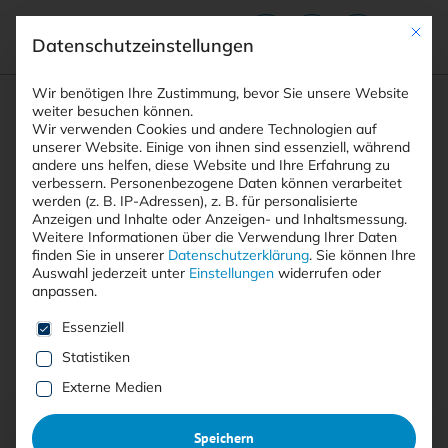
Mit die
Datenschutzeinstellungen
Suchfeld
Wir benötigen Ihre Zustimmung, bevor Sie unsere Website
weiter besuchen können.
Wir verwenden Cookies und andere Technologien auf
unserer Website. Einige von ihnen sind essenziell, während
andere uns helfen, diese Website und Ihre Erfahrung zu
Suchen
verbessern.
Personenbezogene Daten können verarbeitet
STARTSEITE
AUTOREN
SPIONAGE
Breadcrumb-Navigation
werden (z. B. IP-Adressen), z. B. für personalisierte
Anzeigen und Inhalte oder Anzeigen- und Inhaltsmessung.
Weitere Informationen über die Verwendung Ihrer Daten
finden Sie in unserer
Datenschutzerklärung
.
Sie können Ihre
Auswahl jederzeit unter
Einstellungen
widerrufen oder
anpassen.
Alle Beiträge von Spionage
Es folgt eine Liste der Service-Gruppen, für die eine E
Essenziell
Statistiken
Alle
Free
<kes>+
Externe Medien
Speichern