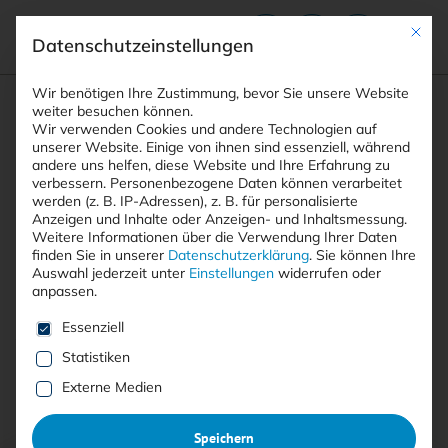
Mit die
Datenschutzeinstellungen
Suchfeld
Wir benötigen Ihre Zustimmung, bevor Sie unsere Website
weiter besuchen können.
Wir verwenden Cookies und andere Technologien auf
unserer Website. Einige von ihnen sind essenziell, während
andere uns helfen, diese Website und Ihre Erfahrung zu
Suchen
verbessern.
Personenbezogene Daten können verarbeitet
STARTSEITE
AUTOREN
STEFAN VOLLMER
Breadcrumb-Navigation
werden (z. B. IP-Adressen), z. B. für personalisierte
Anzeigen und Inhalte oder Anzeigen- und Inhaltsmessung.
Weitere Informationen über die Verwendung Ihrer Daten
finden Sie in unserer
Datenschutzerklärung
.
Sie können Ihre
Auswahl jederzeit unter
Einstellungen
widerrufen oder
anpassen.
Alle Beiträge von Stefan
Es folgt eine Liste der Service-Gruppen, für die eine E
Essenziell
Vollmer
Statistiken
Externe Medien
Alle
Free
<kes>+
Speichern