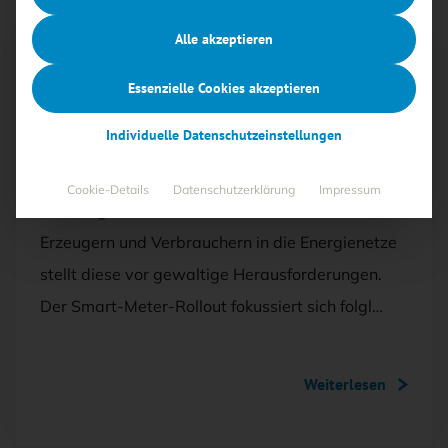
Alle akzeptieren
Mit <kes>+ lesen
Essenzielle Cookies akzeptieren
AUSGABE 6/2025
Individuelle Datenschutzeinstellungen
Das Smart Grid sicher und digital steuern
Cookie-Details
Datenschutzerklärung
Impressum
Die Integration von Millionen steuerbaren
Erzeugern und Verbrauchern in die Energienetze
stellt diese vor gewaltige Herausforderungen.
Der Smart-Meter-Rollout fokussiert sich folgl…
Weiterlesen