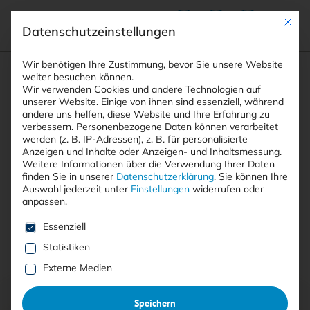
Mit die
Datenschutzeinstellungen
Suchfeld
Wir benötigen Ihre Zustimmung, bevor Sie unsere Website
weiter besuchen können.
Wir verwenden Cookies und andere Technologien auf
unserer Website. Einige von ihnen sind essenziell, während
andere uns helfen, diese Website und Ihre Erfahrung zu
Suchen
verbessern.
Personenbezogene Daten können verarbeitet
STARTSEITE
AUTOREN
TEJAS GIRME
Breadcrumb-Navigation
werden (z. B. IP-Adressen), z. B. für personalisierte
Anzeigen und Inhalte oder Anzeigen- und Inhaltsmessung.
Weitere Informationen über die Verwendung Ihrer Daten
finden Sie in unserer
Datenschutzerklärung
.
Sie können Ihre
Auswahl jederzeit unter
Einstellungen
widerrufen oder
anpassen.
Alle Beiträge von Tejas Girme
Es folgt eine Liste der Service-Gruppen, für die eine E
Essenziell
Statistiken
Alle
Free
<kes>+
Externe Medien
Speichern