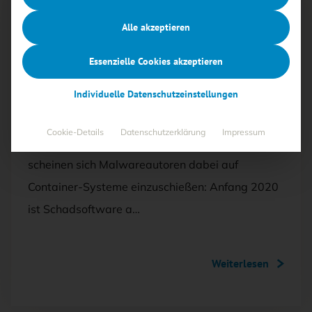
Mit <kes>+ lesen
Alle akzeptieren
AUSGABE 2/2020
Essenzielle Cookies akzeptieren
Angedockt und abgeschürft
Individuelle Datenschutzeinstellungen
Kryptominer sind eine bevorzugte
Cookie-Details
Datenschutzerklärung
Impressum
Einnahmequelle für Cyberkriminelle. Und nun
scheinen sich Malwareautoren dabei auf
Container-Systeme einzuschießen: Anfang 2020
ist Schadsoftware a…
Weiterlesen