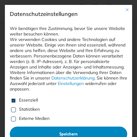
Mit die
Datenschutzeinstellungen
Suchfeld
Wir benötigen Ihre Zustimmung, bevor Sie unsere Website
weiter besuchen können.
Wir verwenden Cookies und andere Technologien auf
unserer Website. Einige von ihnen sind essenziell, während
andere uns helfen, diese Website und Ihre Erfahrung zu
Suchen
verbessern.
Personenbezogene Daten können verarbeitet
STARTSEITE
AUTOREN
THOMAS MARGNER
Breadcrumb-Navigation
werden (z. B. IP-Adressen), z. B. für personalisierte
Anzeigen und Inhalte oder Anzeigen- und Inhaltsmessung.
Weitere Informationen über die Verwendung Ihrer Daten
finden Sie in unserer
Datenschutzerklärung
.
Sie können Ihre
Auswahl jederzeit unter
Einstellungen
widerrufen oder
anpassen.
Alle Beiträge von Thomas
Es folgt eine Liste der Service-Gruppen, für die eine E
Essenziell
Margner
Statistiken
Externe Medien
Alle
Free
<kes>+
Speichern