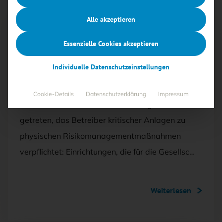
Alle akzeptieren
Mit <kes>+ lesen
Essenzielle Cookies akzeptieren
AUSGABE 3/2026
Individuelle Datenschutzeinstellungen
Mehr Resilienz bei KRITIS
Cookie-Details
Datenschutzerklärung
Impressum
Im März 2026 ist das KRITIS-Dachgesetz in Kraft
getreten, das Betreiber kritischer Anlagen zu
physischen Risikomanagementmaßnahmen
verpflichtet: Einrichtungen, die für die Gesellsc…
Weiterlesen