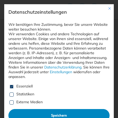
Mit die
Datenschutzeinstellungen
Suchfeld
Wir benötigen Ihre Zustimmung, bevor Sie unsere Website
weiter besuchen können.
Wir verwenden Cookies und andere Technologien auf
unserer Website. Einige von ihnen sind essenziell, während
andere uns helfen, diese Website und Ihre Erfahrung zu
Suchen
verbessern.
Personenbezogene Daten können verarbeitet
STARTSEITE
AUTOREN
TILMANN DITTRICH
Breadcrumb-Navigation
werden (z. B. IP-Adressen), z. B. für personalisierte
Anzeigen und Inhalte oder Anzeigen- und Inhaltsmessung.
Weitere Informationen über die Verwendung Ihrer Daten
finden Sie in unserer
Datenschutzerklärung
.
Sie können Ihre
Auswahl jederzeit unter
Einstellungen
widerrufen oder
anpassen.
Alle Beiträge von Tilmann
Es folgt eine Liste der Service-Gruppen, für die eine E
Essenziell
Dittrich
Statistiken
Externe Medien
Alle
Free
<kes>+
Speichern