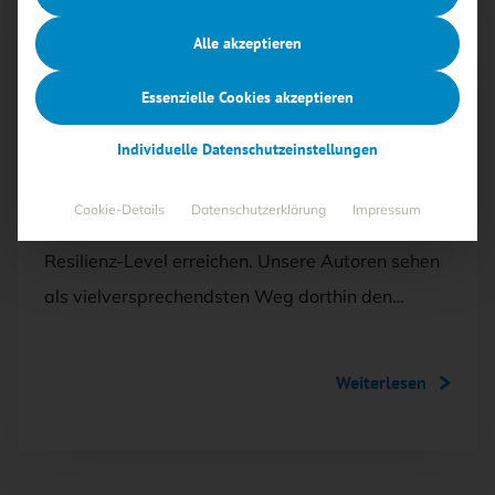
Mit <kes>+ lesen
Alle akzeptieren
AUSGABE 1/2025
Essenzielle Cookies akzeptieren
Besser schnell als perfekt
Individuelle Datenschutzeinstellungen
Bis zu 30 000 Unternehmen und Einrichtungen
Cookie-Details
Datenschutzerklärung
Impressum
müssen gemäß der EU NIS-2-Richtlinie ein neues
Resilienz-Level erreichen. Unsere Autoren sehen
als vielversprechendsten Weg dorthin den…
Weiterlesen