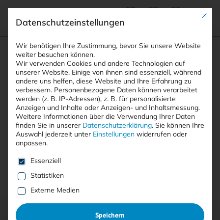
Mit die
Datenschutzeinstellungen
Suchfeld
Wir benötigen Ihre Zustimmung, bevor Sie unsere Website
weiter besuchen können.
Wir verwenden Cookies und andere Technologien auf
unserer Website. Einige von ihnen sind essenziell, während
andere uns helfen, diese Website und Ihre Erfahrung zu
Suchen
verbessern.
Personenbezogene Daten können verarbeitet
STARTSEITE
AUTOREN
TIMM FUCHS
Breadcrumb-Navigation
werden (z. B. IP-Adressen), z. B. für personalisierte
Anzeigen und Inhalte oder Anzeigen- und Inhaltsmessung.
Weitere Informationen über die Verwendung Ihrer Daten
finden Sie in unserer
Datenschutzerklärung
.
Sie können Ihre
Auswahl jederzeit unter
Einstellungen
widerrufen oder
anpassen.
Alle Beiträge von Timm Fuchs
Es folgt eine Liste der Service-Gruppen, für die eine E
Essenziell
Statistiken
Alle
Free
<kes>+
Externe Medien
Speichern