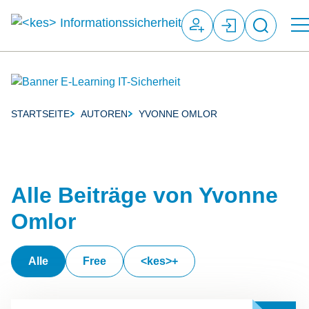
Suchfeld
STARTSEITE
AUTOREN
YVONNE OMLOR
Breadcrumb-Navigation
Suchen
Alle Beiträge von Yvonne
Omlor
Alle
Free
<kes>+