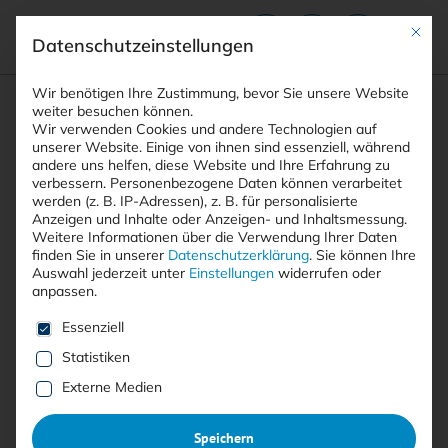
Mit die
Datenschutzeinstellungen
Suchfeld
Wir benötigen Ihre Zustimmung, bevor Sie unsere Website
weiter besuchen können.
Wir verwenden Cookies und andere Technologien auf
unserer Website. Einige von ihnen sind essenziell, während
STARTSEITE
andere uns helfen, diese Website und Ihre Erfahrung zu
PRINTAUSGABEN
Breadcrumb-Navigation
Suchen
verbessern.
Personenbezogene Daten können verarbeitet
TITELTHEMA: KRISENMANAGEMENT BEI …
werden (z. B. IP-Adressen), z. B. für personalisierte
NEWS UND PRODUKTE
Anzeigen und Inhalte oder Anzeigen- und Inhaltsmessung.
Weitere Informationen über die Verwendung Ihrer Daten
finden Sie in unserer
Datenschutzerklärung
.
Sie können Ihre
Inhaltsverzeichnis
Auswahl jederzeit unter
Einstellungen
widerrufen oder
anpassen.
Es folgt eine Liste der Service-Gruppen, für die eine E
Essenziell
Statistiken
Free
Externe Medien
News und Produkte
Speichern