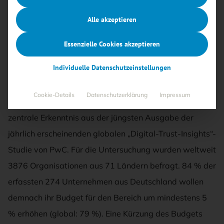
08.12.2023
·
News und Produkte
Alle akzeptieren
Lesezeit 12 Min.
Essenzielle Cookies akzeptieren
Mehr Budget, mehr KI
Individuelle Datenschutzeinstellungen
Deutsche Unternehmen wollen 2024 zunehmend in ihre
Cookie-Details
Datenschutzerklärung
Impressum
Cyber-Security-Fähigkeiten investieren – das ist eine
zentrale Erkenntnis aus der jüngsten Ausgabe der
jährlich erscheinenden globalen „Digital-Trust-Insights“-
Studie von PwC. Für die Untersuchung wurden weltweit
3876 Organisationen aus 71 Ländern befragt. 84 % der
erfassten 274 Unternehmen aus Deutschland wollen
demnach ihr Budget für den Bereich um mindestens 5
% erhöhen (global: 79 %). Eine Kürzung des Budgets