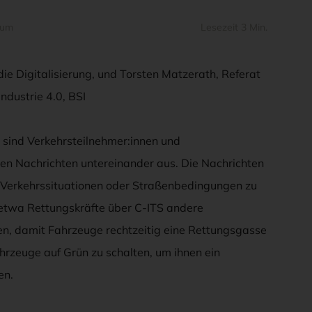
rum
Lesezeit 3 Min.
die Digitalisierung, und Torsten Matzerath, Referat
ndustrie 4.0, BSI
) sind Verkehrsteilnehmer:innen und
hen Nachrichten untereinander aus. Die Nachrichten
n Verkehrssituationen oder Straßenbedingungen zu
 etwa Rettungskräfte über C-ITS andere
en, damit Fahrzeuge rechtzeitig eine Rettungsgasse
ahrzeuge auf Grün zu schalten, um ihnen ein
en.