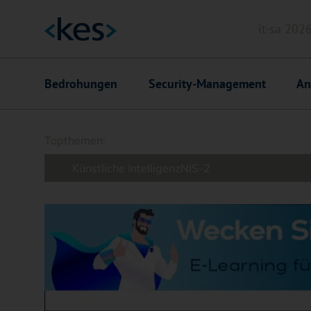
it-sa 202
Header
Hauptnavigation
Bedrohungen
Security-Management
An
Suchfeld
Topthemen:
Künstliche Intelligenz
NIS-2