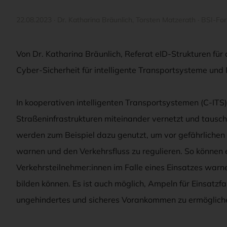
22.08.2023
·
Dr. Katharina Bräunlich
,
Torsten Matzerath
·
BSI-Fo
Von Dr. Katharina Bräunlich, Referat eID-Strukturen für 
Cyber-Sicherheit für intelligente Transportsysteme und I
In kooperativen intelligenten Transportsystemen (C-ITS
Straßeninfrastrukturen miteinander vernetzt und tausc
werden zum Beispiel dazu genutzt, um vor gefährliche
warnen und den Verkehrsfluss zu regulieren. So können
Verkehrsteilnehmer:innen im Falle eines Einsatzes warn
bilden können. Es ist auch möglich, Ampeln für Einsatzf
ungehindertes und sicheres Vorankommen zu ermöglich