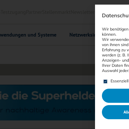
6
Testzugang
Partner
Stellenmarkt
Newsletter
<kes>+
Downlo
Datenschut
Wir benötigen
wendungen und Systeme
Netzwerksicherheit
C
können.
Wir verwenden
von ihnen sind
Erfahrung zu v
werden (z. B. 
Anzeigen- und
Ihrer Daten fi
Auswahl jeder
Es folgt ein
Essenziell
All