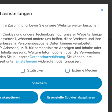
Anmelden
ads
Registrieren
Mit dies
zeinstellungen
 Ihre Zustimmung, bevor Sie unsere Website weiter besuchen
ompliance
<
Webinare
>
<
Printausgaben
>
 Cookies und andere Technologien auf unserer Website. Einige
 essenziell, während andere uns helfen, diese Website und Ihre
erbessern.
Personenbezogene Daten können verarbeitet
IP-Adressen), z. B. für personalisierte Anzeigen und Inhalte oder
Suchen
 Inhaltsmessung.
Weitere Informationen über die Verwendung
nden Sie in unserer
Datenschutzerklärung
.
Sie können Ihre
zeit unter
Einstellungen
widerrufen oder anpassen.
e Liste der Service-Gruppen, für die eine Einwilligung erte
Statistiken
Externe Medien
Speichern
e akzeptieren
Essenzielle Cookies akzeptieren