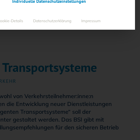
Individuelle Datenschutzeinstellungen
ookie-Details
Datenschutzerklärung
Impressum
e Transportsysteme
:
ERKEHR
wohl von Verkehrsteilnehmer:inne:n
en die Entwicklung neuer Dienstleistungen
igenten Transportsysteme“ soll der
enter gestaltet werden. Das BSI gibt mit
dlungsempfehlungen für den sicheren Betrieb