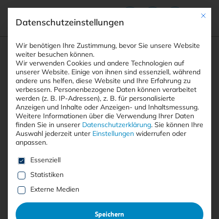
Mit die
Datenschutzeinstellungen
Suchfeld
Wir benötigen Ihre Zustimmung, bevor Sie unsere Website
weiter besuchen können.
Wir verwenden Cookies und andere Technologien auf
unserer Website. Einige von ihnen sind essenziell, während
andere uns helfen, diese Website und Ihre Erfahrung zu
Suchen
verbessern.
Personenbezogene Daten können verarbeitet
STARTSEITE
PRINTAUSGABEN
Breadcrumb-Navigation
werden (z. B. IP-Adressen), z. B. für personalisierte
<KES>-SPECIAL: IT-SA 2025 TRENDS, …
Anzeigen und Inhalte oder Anzeigen- und Inhaltsmessung.
Weitere Informationen über die Verwendung Ihrer Daten
finden Sie in unserer
Datenschutzerklärung
.
Sie können Ihre
it-sa 2025
Auswahl jederzeit unter
Einstellungen
widerrufen oder
anpassen.
Es folgt eine Liste der Service-Gruppen, für die eine E
Trends, Produkte, Lösungen
–
Das Special 5/2025 der
Essenziell
Statistiken
Fachzeitschrift <kes> widmet sich der it-sa 2025 und
Externe Medien
beleuchtet aktuelle Trends, Produkte und Lösungen im
Bereich der Informationssicherheit. Im Fokus stehen
Speichern