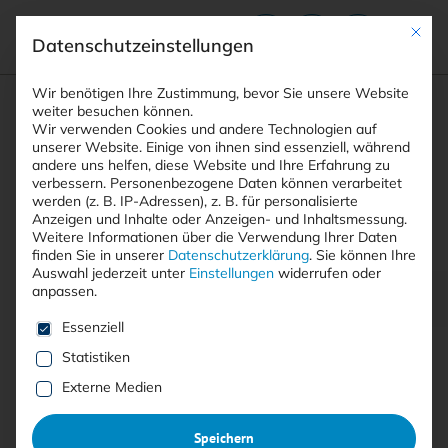
Mit die
Datenschutzeinstellungen
Suchfeld
Wir benötigen Ihre Zustimmung, bevor Sie unsere Website
weiter besuchen können.
Wir verwenden Cookies und andere Technologien auf
unserer Website. Einige von ihnen sind essenziell, während
andere uns helfen, diese Website und Ihre Erfahrung zu
Suchen
verbessern.
Personenbezogene Daten können verarbeitet
STARTSEITE
PRINTAUSGABEN
Breadcrumb-Navigation
werden (z. B. IP-Adressen), z. B. für personalisierte
TITELTHEMA: AUFGABENFLUT FÜR CISO …
Anzeigen und Inhalte oder Anzeigen- und Inhaltsmessung.
NEWS UND PRODUKTE
Weitere Informationen über die Verwendung Ihrer Daten
finden Sie in unserer
Datenschutzerklärung
.
Sie können Ihre
Auswahl jederzeit unter
Einstellungen
widerrufen oder
anpassen.
Inhaltsverzeichnis
Es folgt eine Liste der Service-Gruppen, für die eine E
Essenziell
Statistiken
Externe Medien
Mit <kes>+ lesen
Speichern