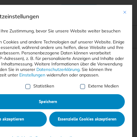
Anmelden
ads
Registrieren
Mit dies
zeinstellungen
 Ihre Zustimmung, bevor Sie unsere Website weiter besuchen
ompliance
<
Webinare
>
<
Printausgaben
>
 Cookies und andere Technologien auf unserer Website. Einige
 essenziell, während andere uns helfen, diese Website und Ihre
erbessern.
Personenbezogene Daten können verarbeitet
IP-Adressen), z. B. für personalisierte Anzeigen und Inhalte oder
Suchen
 Inhaltsmessung.
Weitere Informationen über die Verwendung
nden Sie in unserer
Datenschutzerklärung
.
Sie können Ihre
zeit unter
Einstellungen
widerrufen oder anpassen.
e Liste der Service-Gruppen, für die eine Einwilligung erte
Statistiken
Externe Medien
Speichern
e akzeptieren
Essenzielle Cookies akzeptieren