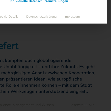
Individuelle Datenschutzeinstellungen
ookie-Details
Datenschutzerklärung
Impressum
efert
n, kämpfen auch global agierende
 Unabhängigkeit – und ihre Zukunft. Es geht
 mehrgleisigen Ansatz zwischen Kooperation,
en präsentieren Ideen, wie europäische
mte Rolle einnehmen können – mit dem Staat
ichen Werkzeugen unterstützend eingreift.
liance
,
Management und Wissen
,
Lesezeit 11 Min.