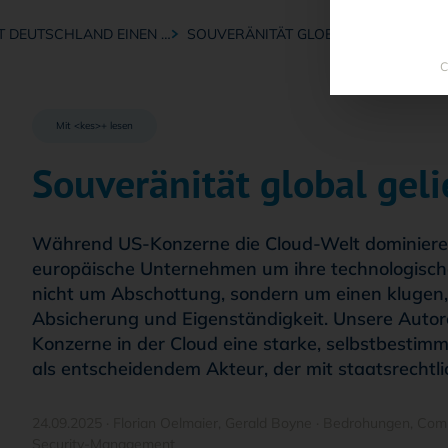
T DEUTSCHLAND EINEN …
SOUVERÄNITÄT GLOBAL GELIEFERT
C
Mit <kes>+ lesen
Souveränität global geli
Während US-Konzerne die Cloud-Welt dominiere
europäische Unternehmen um ihre technologische
nicht um Abschottung, sondern um einen klugen,
Absicherung und Eigenständigkeit. Unsere Autor
Konzerne in der Cloud eine starke, selbstbestim
als entscheidendem Akteur, der mit staatsrechtl
24.09.2025
·
Florian Oelmaier
,
Gerald Boyne
·
Bedrohungen
,
Comp
Security-Management