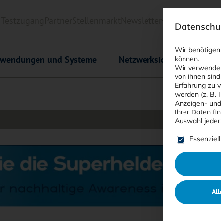
6
Testzugang
Partner
Stellenmarkt
Newsletter
<kes>+
Downlo
Datenschut
Wir benötigen
wendungen und Systeme
Netzwerksicherheit
C
können.
Wir verwenden
von ihnen sind
Erfahrung zu v
werden (z. B. 
Anzeigen- und
Ihrer Daten fi
Auswahl jeder
Es folgt ein
Essenziell
All