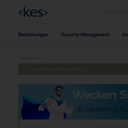
it-sa 202
Header
Hauptnavigation
Bedrohungen
Security-Management
An
Suchfeld
Topthemen:
Künstliche Intelligenz
NIS-2