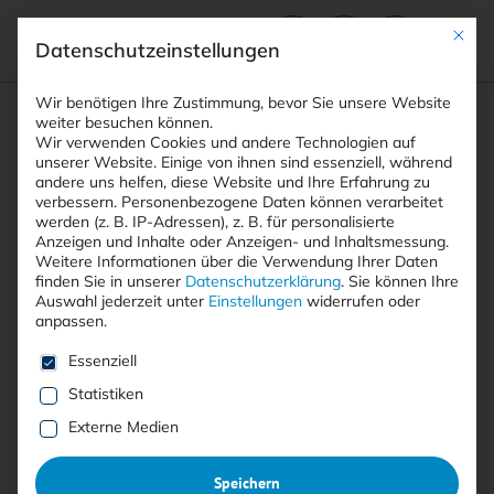
Mit die
Datenschutzeinstellungen
Suchfeld
Wir benötigen Ihre Zustimmung, bevor Sie unsere Website
weiter besuchen können.
Wir verwenden Cookies und andere Technologien auf
unserer Website. Einige von ihnen sind essenziell, während
andere uns helfen, diese Website und Ihre Erfahrung zu
Suchen
verbessern.
Personenbezogene Daten können verarbeitet
STARTSEITE
PRINTAUSGABEN
Breadcrumb-Navigation
werden (z. B. IP-Adressen), z. B. für personalisierte
TITELTHEMA: DIGITALE SOUVERÄNITÄT MEHR …
Anzeigen und Inhalte oder Anzeigen- und Inhaltsmessung.
CYBER-RESILIENZ DURCH …
Weitere Informationen über die Verwendung Ihrer Daten
finden Sie in unserer
Datenschutzerklärung
.
Sie können Ihre
Auswahl jederzeit unter
Einstellungen
widerrufen oder
anpassen.
Inhaltsverzeichnis
Es folgt eine Liste der Service-Gruppen, für die eine E
Essenziell
Statistiken
Externe Medien
Mit <kes>+ lesen
Speichern