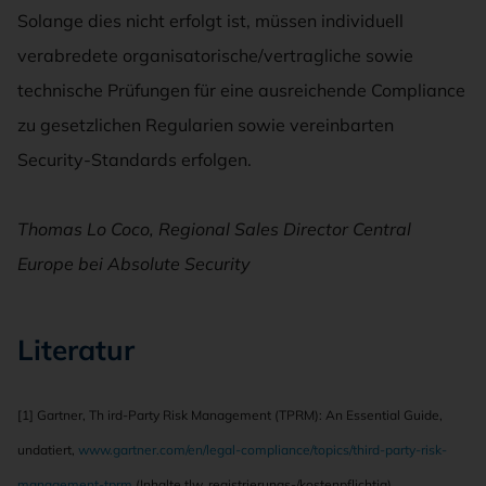
Solange dies nicht erfolgt ist, müssen individuell
verabredete organisatorische/vertragliche sowie
technische Prüfungen für eine ausreichende Compliance
zu gesetzlichen Regularien sowie vereinbarten
Security-Standards erfolgen.
Thomas Lo Coco, Regional Sales Director Central
Europe bei Absolute Security
Literatur
[1] Gartner, Th ird-Party Risk Management (TPRM): An Essential Guide,
undatiert,
www.gartner.com/en/legal-compliance/topics/third-party-risk-
management-tprm
(Inhalte tlw. registrierungs-/kostenpflichtig)