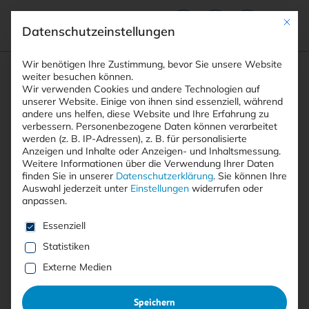
Mit die
Datenschutzeinstellungen
Suchfeld
Wir benötigen Ihre Zustimmung, bevor Sie unsere Website
weiter besuchen können.
Wir verwenden Cookies und andere Technologien auf
unserer Website. Einige von ihnen sind essenziell, während
andere uns helfen, diese Website und Ihre Erfahrung zu
Suchen
verbessern.
Personenbezogene Daten können verarbeitet
STARTSEITE
PRINTAUSGABEN
Breadcrumb-Navigation
werden (z. B. IP-Adressen), z. B. für personalisierte
TITELTHEMA: ERSCHÖPFUNG NACH …
Anzeigen und Inhalte oder Anzeigen- und Inhaltsmessung.
AMTLICHE MITTEILUNGEN
Weitere Informationen über die Verwendung Ihrer Daten
finden Sie in unserer
Datenschutzerklärung
.
Sie können Ihre
Auswahl jederzeit unter
Einstellungen
widerrufen oder
anpassen.
Free
Es folgt eine Liste der Service-Gruppen, für die eine E
Essenziell
Statistiken
Amtliche Mitteilungen
Externe Medien
Amtliche Mitteilungen des Bundesamtes für
Speichern