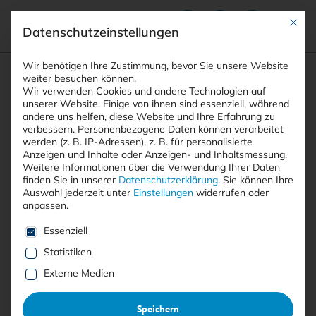
Mit die
Datenschutzeinstellungen
Suchfeld
Wir benötigen Ihre Zustimmung, bevor Sie unsere Website
weiter besuchen können.
Wir verwenden Cookies und andere Technologien auf
unserer Website. Einige von ihnen sind essenziell, während
andere uns helfen, diese Website und Ihre Erfahrung zu
Suchen
verbessern.
Personenbezogene Daten können verarbeitet
STARTSEITE
PRINTAUSGABEN
Breadcrumb-Navigation
werden (z. B. IP-Adressen), z. B. für personalisierte
TITELTHEMA: FACHKRÄFTEMISERE – NEUE …
Anzeigen und Inhalte oder Anzeigen- und Inhaltsmessung.
FIRMEN, FINANZEN & FUSIONEN
Weitere Informationen über die Verwendung Ihrer Daten
finden Sie in unserer
Datenschutzerklärung
.
Sie können Ihre
Auswahl jederzeit unter
Einstellungen
widerrufen oder
anpassen.
Es folgt eine Liste der Service-Gruppen, für die eine E
Mit <kes>+ lesen
Essenziell
Statistiken
Firmen, Finanzen & Fusionen
Externe Medien
Neue Kooperationen, Übernahmen und Jubiläen
Speichern