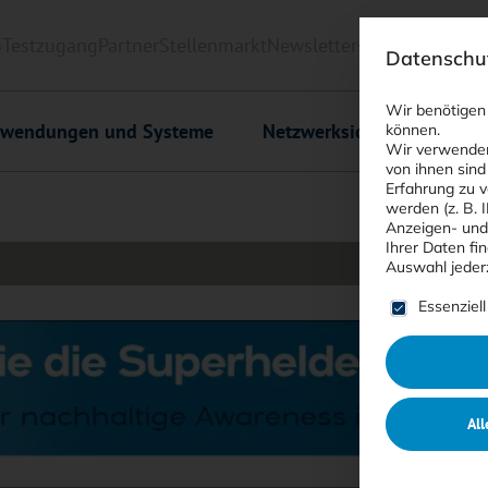
6
Testzugang
Partner
Stellenmarkt
Newsletter
<kes>+
Downlo
Datenschut
Wir benötigen
wendungen und Systeme
Netzwerksicherheit
C
können.
Wir verwenden
von ihnen sind
Erfahrung zu v
werden (z. B. 
Anzeigen- und
Ihrer Daten fi
Auswahl jeder
Es folgt ein
Essenziell
All