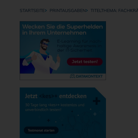
STARTSEITE
PRINTAUSGABEN
TITELTHEMA: FACHKRÄ
Breadcrumb-Navigation