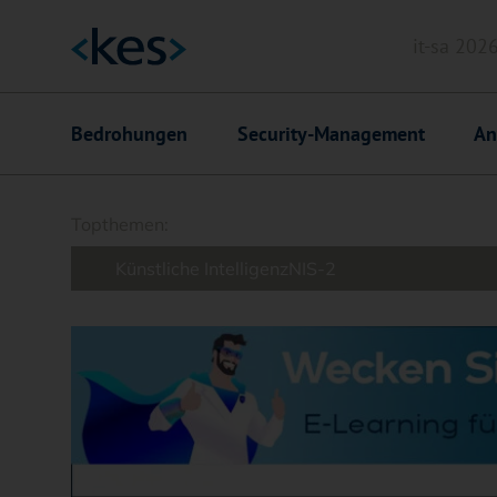
it-sa 202
Header
Hauptnavigation
Bedrohungen
Security-Management
An
Suchfeld
Topthemen:
Künstliche Intelligenz
NIS-2