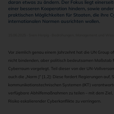
daran etwas zu ändern. Der Fokus liegt einerseit
einer besseren Kooperation hindern, sowie ande
praktischen Möglichkeiten für Staaten, die ihre
internationalen Normen ausrichten wollen.
15.06.2025
·
Sven Herpig
·
Bedrohungen
,
Management und Wiss
Vor ziemlich genau einem Jahrzehnt hat die UN Group of
nicht bindenden, aber politisch bedeutsamen Maßstab f
Cyberraum vorgelegt. Teil dieser von der UN-Vollversa
auch die „Norm J“ [1,2]: Diese fordert Regierungen auf,
kommunikationstechnischen Systemen (IKT) verantwortu
verfügbare Abhilfemaßnahmen zu teilen – mit dem Ziel, d
Risiko eskalierender Cyberkonflikte zu verringern.