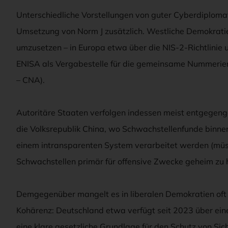
Unterschiedliche Vorstellungen von guter Cyberdiplom
Umsetzung von Norm J zusätzlich. Westliche Demokrati
umzusetzen – in Europa etwa über die NIS-2-Richtlinie 
ENISA als Vergabestelle für die gemeinsame Nummerie
– CNA).
Autoritäre Staaten verfolgen indessen meist entgegeng
die Volksrepublik China, wo Schwachstellenfunde binnen
einem intransparenten System verarbeitet werden (müss
Schwachstellen primär für offensive Zwecke geheim zu 
Demgegenüber mangelt es in liberalen Demokratien oft 
Kohärenz: Deutschland etwa verfügt seit 2023 über eine 
eine klare gesetzliche Grundlage für den Schutz von Sic