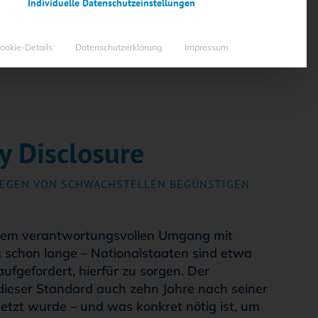
Individuelle Datenschutzeinstellungen
RE
ookie-Details
Datenschutzerklärung
Impressum
y Disclosure
:
LEGEN VON SCHWACHSTELLEN BEGÜNSTIGEN
o dem verantwortungsvollen Umgang mit
s schon lange – Nationalstaaten sind etwa
ufgefordert, hierfür zu sorgen. Der
dieser Standard auch zehn Jahre nach seiner
etzt wurde – und was konkret nötig ist, um