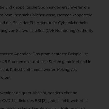
atie und geopolitische Spannungen erschweren die
en bemühen sich üblicherweise, Normen kooperativ
und die Rolle der EU-Agentur für Cybersicherheit
rung von Schwachstellen (CVE Numbering Authority
esetzte Agenden: Das prominenteste Beispiel ist
 48 Stunden an staatliche Stellen gemeldet und in
en). Kritische Stimmen werfen Peking vor,
halten.
weniger an guter Absicht, sondern eher an
CVD-Leitlinie des BSI [3], jedoch fehlt weiterhin
herheitsforschern. Der Prozess zur Reform von §