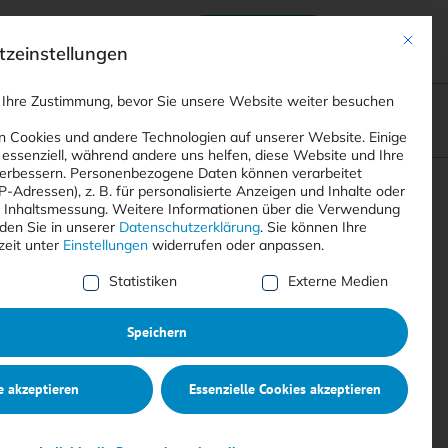
Anmelden
ads
Registrieren
Mit dies
zeinstellungen
 Ihre Zustimmung, bevor Sie unsere Website weiter besuchen
ompliance
<
Webinare
>
<
Printausgaben
>
 Cookies und andere Technologien auf unserer Website. Einige
 essenziell, während andere uns helfen, diese Website und Ihre
erbessern.
Personenbezogene Daten können verarbeitet
IP-Adressen), z. B. für personalisierte Anzeigen und Inhalte oder
Suchen
 Inhaltsmessung.
Weitere Informationen über die Verwendung
nden Sie in unserer
Datenschutzerklärung
.
Sie können Ihre
zeit unter
Einstellungen
widerrufen oder anpassen.
e Liste der Service-Gruppen, für die eine Einwilligung erte
Statistiken
Externe Medien
Speichern
e akzeptieren
Essenzielle Cookies akzeptieren