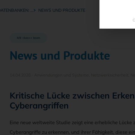
DATENBANKEN: …
NEWS UND PRODUKTE
C
Mit <kes>+ lesen
News und Produkte
14.04.2026
·
Anwendungen und Systeme
,
Netzwerksicherheit
,
Ne
Kritische Lücke zwischen Erk
Cyberangriffen
Eine neue weltweite Studie zeigt eine erhebliche Lücke
Cyberangriffe zu erkennen, und ihrer Fähigkeit, diese 