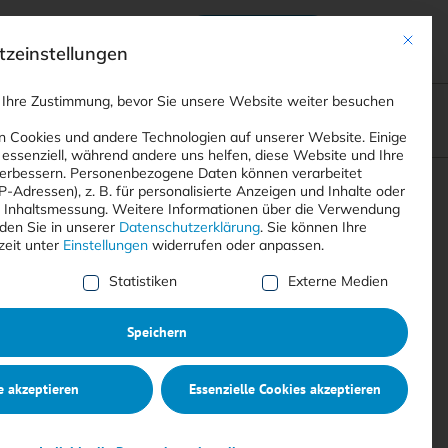
Anmelden
ads
Registrieren
Mit dies
zeinstellungen
 Ihre Zustimmung, bevor Sie unsere Website weiter besuchen
ompliance
<
Webinare
>
<
Printausgaben
>
 Cookies und andere Technologien auf unserer Website. Einige
 essenziell, während andere uns helfen, diese Website und Ihre
erbessern.
Personenbezogene Daten können verarbeitet
IP-Adressen), z. B. für personalisierte Anzeigen und Inhalte oder
Suchen
 Inhaltsmessung.
Weitere Informationen über die Verwendung
nden Sie in unserer
Datenschutzerklärung
.
Sie können Ihre
zeit unter
Einstellungen
widerrufen oder anpassen.
e Liste der Service-Gruppen, für die eine Einwilligung erte
Statistiken
Externe Medien
Speichern
e akzeptieren
Essenzielle Cookies akzeptieren