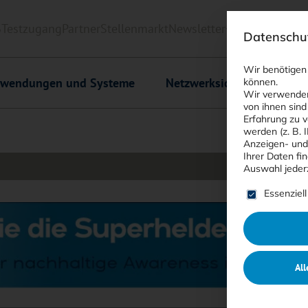
6
Testzugang
Partner
Stellenmarkt
Newsletter
<kes>+
Downlo
Datenschut
Wir benötigen
wendungen und Systeme
Netzwerksicherheit
C
können.
Wir verwenden
von ihnen sind
Erfahrung zu v
werden (z. B. 
Anzeigen- und
Ihrer Daten fi
Auswahl jeder
Es folgt ein
Essenziell
All