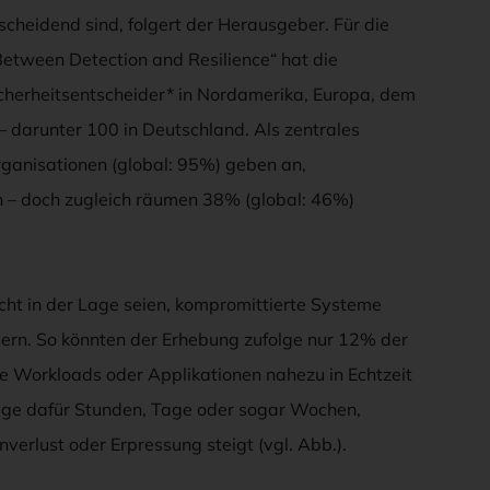
heidend sind, folgert der Herausgeber. Für die
Between Detection and Resilience“ hat die
cherheitsentscheider* in Nordamerika, Europa, dem
 darunter 100 in Deutschland. Als zentrales
ganisationen (global: 95%) geben an,
n – doch zugleich räumen 38% (global: 46%)
nicht in der Lage seien, kompromittierte Systeme
ndern. So könnten der Erhebung zufolge nur 12% der
e Workloads oder Applikationen nahezu in Echtzeit
ötige dafür Stunden, Tage oder sogar Wochen,
erlust oder Erpressung steigt (vgl. Abb.).