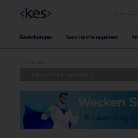
it-sa 202
Header
Hauptnavigation
Bedrohungen
Security-Management
An
Suchfeld
Topthemen:
Künstliche Intelligenz
NIS-2