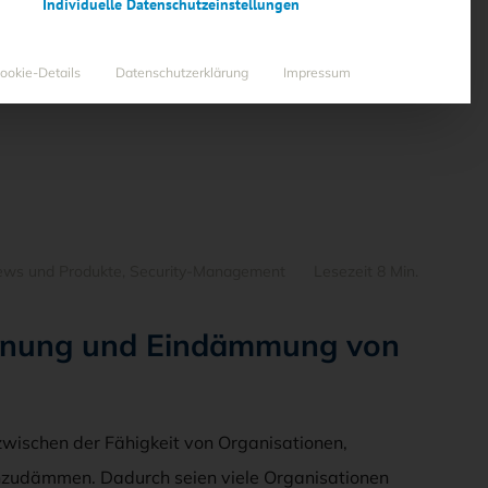
Individuelle Datenschutzeinstellungen
ookie-Details
Datenschutzerklärung
Impressum
ws und Produkte
,
Security-Management
Lesezeit 8 Min.
ennung und Eindämmung von
 zwischen der Fähigkeit von Organisationen,
einzudämmen. Dadurch seien viele Organisationen