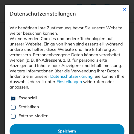
Mit die
Datenschutzeinstellungen
Suchfeld
Wir benötigen Ihre Zustimmung, bevor Sie unsere Website
weiter besuchen können.
Wir verwenden Cookies und andere Technologien auf
unserer Website. Einige von ihnen sind essenziell, während
STARTSEITE
andere uns helfen, diese Website und Ihre Erfahrung zu
PRINTAUSGABEN
Breadcrumb-Navigation
Suchen
verbessern.
Personenbezogene Daten können verarbeitet
TITELTHEMA: MALWARE-TRENDS UND -ABWEHR …
werden (z. B. IP-Adressen), z. B. für personalisierte
DIE JAGD NACH IT-SECURITY-EXPERTEN
Anzeigen und Inhalte oder Anzeigen- und Inhaltsmessung.
Weitere Informationen über die Verwendung Ihrer Daten
finden Sie in unserer
Datenschutzerklärung
.
Sie können Ihre
Auswahl jederzeit unter
Einstellungen
widerrufen oder
anpassen.
Artikel kostenlos lesen
Es folgt eine Liste der Service-Gruppen, für die eine E
Essenziell
Die Jagd nach IT-Security-
Statistiken
Experten
Externe Medien
IT-Security-Spezialisten sind gefragter denn je!
Speichern