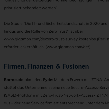
“angesichts der derzeitigen Rahmenbedingungen im Vors
priorisiert behandelt werden”.
Die Studie “Die IT- und Sicherheitslandschaft in 2020 und
hinaus und die Rolle von Zero Trust” ist über
www.gigamon.com/de/zero-trust-survey kostenlos (Regist
erforderlich) erhältlich. (www.gigamon.com/de/)
Firmen, Finanzen & Fusionen
Barracuda
akquiriert
Fyde
: Mit dem Erwerb des ZTNA-An
stattet das Unternehmen seine neue Secure-Access-Serv
(SASE)-Plattform mit Zero-Trust-Network-Access-(ZTNA)
aus – der neue Service firmiert entsprechend unter dem 