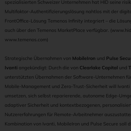
spezialisierten Schweizer Unternehmen hat HID seine risi
Multifaktor-Authentifizierungslösung nahtlos mit der digit
FrontOffice-Lösung Temenos Infinity integriert – die Lösun
auch über den Temenos MarketPlace verfügbar. (www.hid
www.temenos.com)
Strategische Übernahmen von
MobileIron
und
Pulse Secu
Ivanti
angekündigt: Durch die von
Clearlake Capital
und
T
unterstützten Übernahmen der Software-Unternehmen für
Mobile-Management und Zero-Trust-Sicherheit will Ivanti 
umsetzen, sich selbst reparierende, autonome Edge-Umg
adaptiver Sicherheit und kontextbezogenen, personalisier
Nutzererfahrungen für Remote-Arbeitnehmer auszustatten
Kombination von Ivanti, MobileIron und Pulse Secure soll d