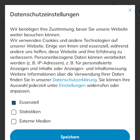
Mit die
Datenschutzeinstellungen
Suchfeld
Wir benötigen Ihre Zustimmung, bevor Sie unsere Website
weiter besuchen können.
Wir verwenden Cookies und andere Technologien auf
unserer Website. Einige von ihnen sind essenziell, während
andere uns helfen, diese Website und Ihre Erfahrung zu
Suchen
verbessern.
Personenbezogene Daten können verarbeitet
STARTSEITE
PRINTAUSGABEN
Breadcrumb-Navigation
werden (z. B. IP-Adressen), z. B. für personalisierte
TITELTHEMA: NETZWERKSICHERHEIT. ZERO …
Anzeigen und Inhalte oder Anzeigen- und Inhaltsmessung.
NEWS UND PRODUKTE
Weitere Informationen über die Verwendung Ihrer Daten
finden Sie in unserer
Datenschutzerklärung
.
Sie können Ihre
Auswahl jederzeit unter
Einstellungen
widerrufen oder
anpassen.
Inhaltsverzeichnis
Es folgt eine Liste der Service-Gruppen, für die eine E
Essenziell
Statistiken
Externe Medien
Free
Speichern