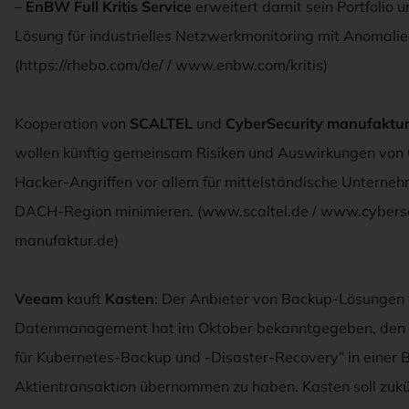
–
EnBW Full Kritis Service
erweitert damit sein Portfolio 
Lösung für industrielles Netzwerkmonitoring mit Anomali
(https://rhebo.com/de/ / www.enbw.com/kritis)
Kooperation von
SCALTEL
und
CyberSecurity manufaktu
wollen künftig gemeinsam Risiken und Auswirkungen von
Hacker-Angriffen vor allem für mittelständische Unterneh
DACH-Region minimieren. (www.scaltel.de / www.cyberse
manufaktur.de)
Veeam
kauft
Kasten
: Der Anbieter von Backup-Lösungen 
Datenmanagement hat im Oktober bekanntgegeben, den 
für Kubernetes-Backup und -Disaster-Recovery” in einer 
Aktientransaktion übernommen zu haben. Kasten soll zukü