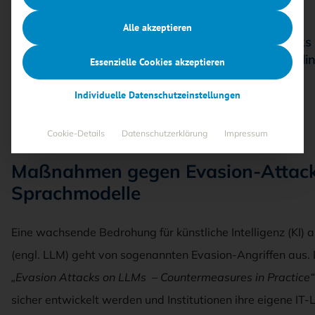
kurz notiert
Alle akzeptieren
Das BSI warnt vor zunehmenden Evasion-Attacks au
praxisnahe Gegenmaßnahmen sowie neue Richtlini
Essenzielle Cookies akzeptieren
Cybersicherheit vor.
Individuelle Datenschutzeinstellungen
08.12.2025
·
BSI-Forum
,
kurz notiert
,
Security-Management
Lesezeit 5 Min.
Cookie-Details
Datenschutzerklärung
Impressum
Maßnahmen gegen Evasion-Attacks
Sprachmodelle
Eine wachsende Bedrohung für künstliche Intelligenz (KI)
(engl. LLM) geht von sogenannten Evasion-Angriffen aus. 
„Evasion Attacks on LLMs – Countermeasures in Practice“
sicher entwickelt werden und Institutionen ihre eigene IT