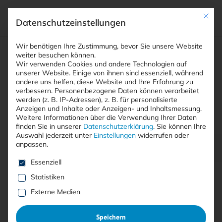
Mit die
Datenschutzeinstellungen
Suchfeld
Wir benötigen Ihre Zustimmung, bevor Sie unsere Website
weiter besuchen können.
Wir verwenden Cookies und andere Technologien auf
unserer Website. Einige von ihnen sind essenziell, während
andere uns helfen, diese Website und Ihre Erfahrung zu
Suchen
verbessern.
Personenbezogene Daten können verarbeitet
STARTSEITE
PRINTAUSGABEN
Breadcrumb-Navigation
werden (z. B. IP-Adressen), z. B. für personalisierte
TITELTHEMA: SECURITY-SCHULUNGEN – WIE …
Anzeigen und Inhalte oder Anzeigen- und Inhaltsmessung.
KURZ NOTIERT
Weitere Informationen über die Verwendung Ihrer Daten
finden Sie in unserer
Datenschutzerklärung
.
Sie können Ihre
Auswahl jederzeit unter
Einstellungen
widerrufen oder
anpassen.
Inhaltsverzeichnis
Es folgt eine Liste der Service-Gruppen, für die eine E
Essenziell
Statistiken
Externe Medien
Mit <kes>+ lesen
Speichern